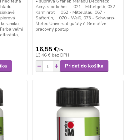
riediteľná
• súprava 6 farieb Marabu Decorlack
hľadu.
Acryl s odtieňmi: 021 - Mittelgelb, 032 -
asiakavé
Karminrot, 052 - Mittelblau, 067 -
apierová
Saftgrün, 070 - Weiß, 073 - Schwarz•
 keramiku,
štetec Universal guľatý č. 8• motív•
. Farba veľmi
pracovný postup
etlostála,
16,55 €
/
ks
13,46 €
bez DPH
íka
Pridať do košíka