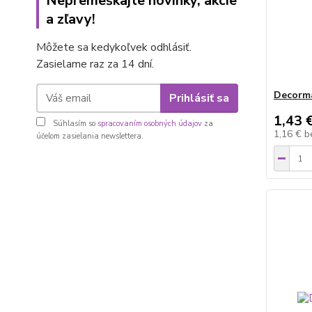
Nepremeškajte novinky, akcie
a zľavy!
Môžete sa kedykoľvek odhlásiť.
Zasielame raz za 14 dní.
Decorma
Prihlásiť sa
1,43 
Súhlasím so
spracovaním osobných údajov
za
1,16 €
b
účelom zasielania newslettera.