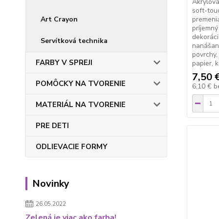
Akrylová
soft-tou
Art Crayon
premeni
príjemný
dekoráci
Servítková technika
nanášan
povrchy,
FARBY V SPREJI
papier, k
7,50 
POMÔCKY NA TVORENIE
6,10 €
b
MATERIÁL NA TVORENIE
PRE DETI
ODLIEVACIE FORMY
Novinky
26.05.2022
Zelená je viac ako farba!