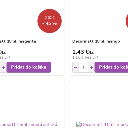
2,62 €
- 45 %
att 15ml, magenta
Decormatt 15ml, mango
€
1,43 €
/
ks
/
ks
ez DPH
1,16 €
bez DPH
Pridať do košíka
Pridať do koš