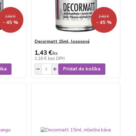
2,62 €
2,62 €
- 45 %
- 45 %
Decormatt 15ml, lososová
1,43 €
/
ks
1,16 €
bez DPH
íka
Pridať do košíka