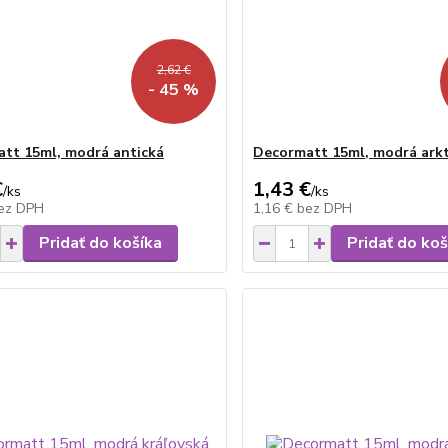
2,62 €
- 45 %
tt 15ml, modrá antická
Decormatt 15ml, modrá arkt
€
1,43 €
/
ks
/
ks
ez DPH
1,16 €
bez DPH
Pridať do košíka
Pridať do koš