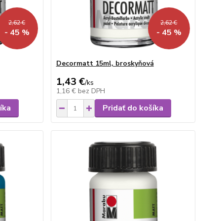
2,62 €
2,62 €
- 45 %
- 45 %
Decormatt 15ml, broskyňová
1,43 €
/
ks
1,16 €
bez DPH
íka
Pridať do košíka