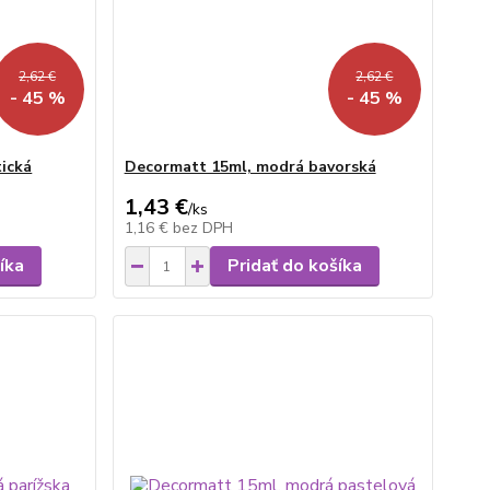
2,62 €
2,62 €
- 45 %
- 45 %
ická
Decormatt 15ml, modrá bavorská
1,43 €
/
ks
1,16 €
bez DPH
íka
Pridať do košíka