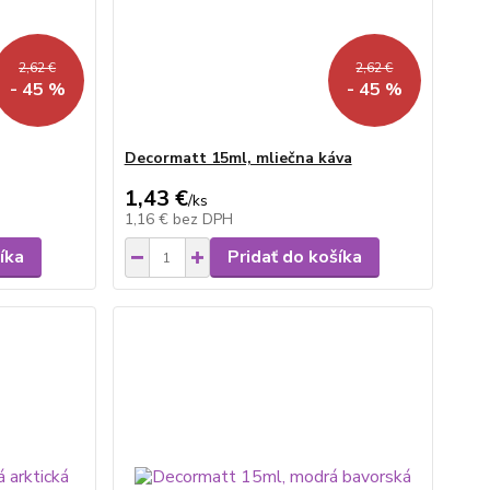
2,62 €
2,62 €
- 45 %
- 45 %
Decormatt 15ml, mliečna káva
1,43 €
/
ks
1,16 €
bez DPH
íka
Pridať do košíka