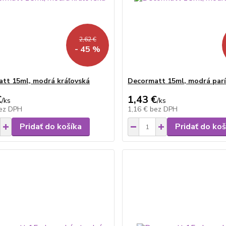
2,62 €
- 45 %
tt 15ml, modrá kráľovská
Decormatt 15ml, modrá par
€
1,43 €
/
ks
/
ks
ez DPH
1,16 €
bez DPH
Pridať do košíka
Pridať do koš