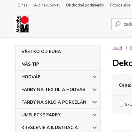
O nás
Ako nakupovať
Obchodné podmienky
Fotogaléria
Úvod
VŠETKO OD EURA
Deko
NÁŠ TIP
HODVÁB
Cena:
FARBY NA TEXTIL A HODVÁB
FARBY NA SKLO A PORCELÁN
Skl
UMELECKÉ FARBY
KRESLENIE A ILUSTRÁCIA