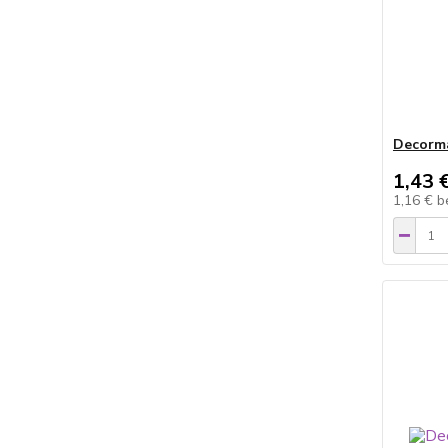
Decorm
1,43 
1,16 €
b