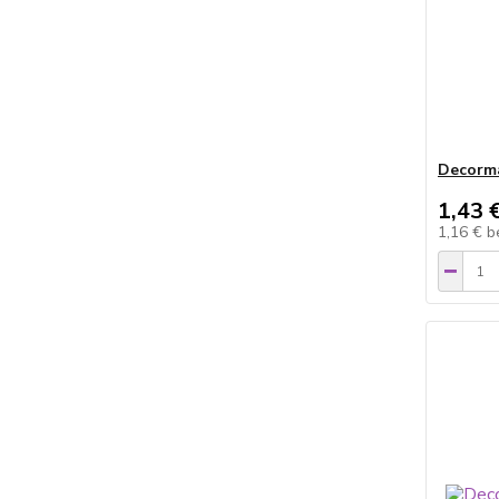
Decorma
1,43 
1,16 €
b