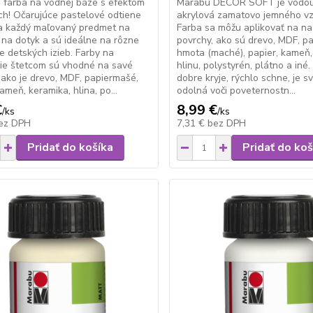
 farba na vodnej báze s efektom
Marabu DECOR SOFT je vodou 
ch! Očarujúce pastelové odtiene
akrylová zamatovo jemného vz
a každý maľovaný predmet na
Farba sa môžu aplikovať na n
 na dotyk a sú ideálne na rôzne
povrchy, ako sú drevo, MDF, p
e detských izieb. Farby na
hmota (maché), papier, kameň,
ie štetcom sú vhodné na savé
hlinu, polystyrén, plátno a iné
 ako je drevo, MDF, papiermašé,
dobre kryje, rýchlo schne, je sv
ameň, keramika, hlina, po...
odolná voči poveternostn...
€
8,99 €
/
ks
/
ks
ez DPH
7,31 €
bez DPH
Pridať do košíka
Pridať do koš