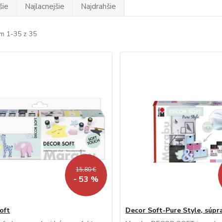
šie
Najlacnejšie
Najdrahšie
m 1-35 z 35
15,80 €
- 53 %
oft
Decor Soft-Pure Style, súpr