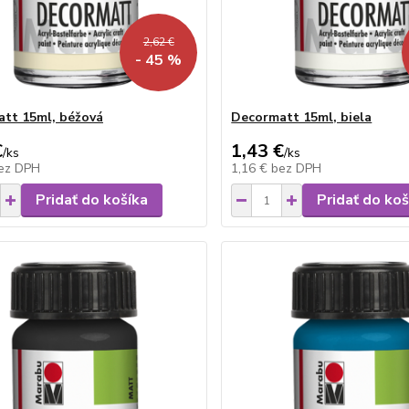
2,62 €
- 45 %
tt 15ml, béžová
Decormatt 15ml, biela
€
1,43 €
/
ks
/
ks
ez DPH
1,16 €
bez DPH
Pridať do košíka
Pridať do koš