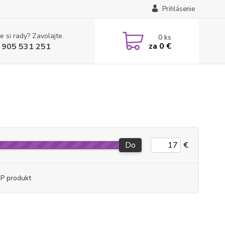
Prihlásenie
e si rady? Zavolajte.
0
ks
za
0 €
 905 531 251
Do
€
P produkt