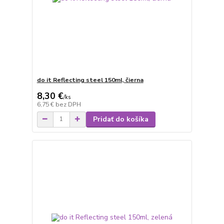
do it Reflecting steel 150ml, čierna
8,30 €
/
ks
6,75 €
bez DPH
Pridať do košíka