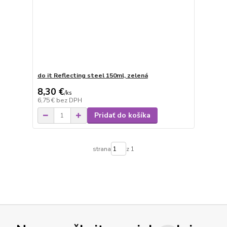
do it Reflecting steel 150ml, zelená
8,30 €
/
ks
6,75 €
bez DPH
Pridať do košíka
strana
z 1