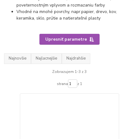
poveternostným vplyvom a rozmazaniu farby
Vhodné na mnohé povrchy, napr.
papier, drevo, kov,
keramika, sklo, prútie a natierateľné plasty
Upresniť parametre
Najnovšie
Najlacnejšie
Najdrahšie
Zobrazujem 1-3 z 3
strana
z 1