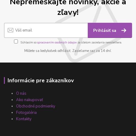
Nepremeškajte novinky, akcie a
zľavy!
Prihlásiť sa
Súhlasím so
spracovaním osobných údajov
za účelom zasielania newslettera.
Môžete sa kedykoľvek odhlásiť. Zasielame raz za 14 dní.
Informácie pre zákazníkov
O nás
Ako nakupovať
Obchodné podmienky
Fotogaléria
Kontakty