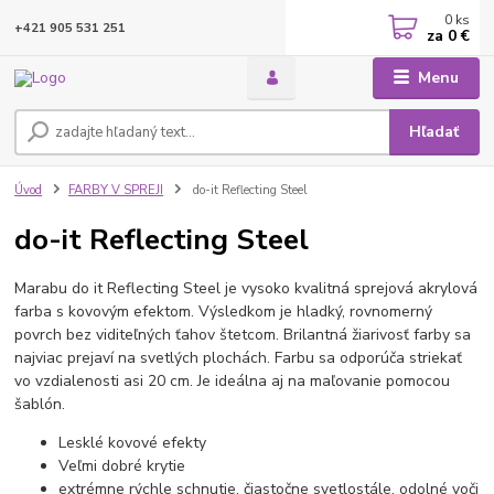
0
ks
+421 905 531 251
za
0 €
Menu
Hľadať
Úvod
FARBY V SPREJI
do-it Reflecting Steel
do-it Reflecting Steel
Marabu do it Reflecting Steel je vysoko kvalitná sprejová akrylová
farba s kovovým efektom. Výsledkom je hladký, rovnomerný
povrch bez viditeľných ťahov štetcom. Brilantná žiarivosť farby sa
najviac prejaví na svetlých plochách. Farbu sa odporúča striekať
vo vzdialenosti asi 20 cm. Je ideálna aj na maľovanie pomocou
šablón.
Lesklé kovové efekty
Veľmi dobré krytie
extrémne rýchle schnutie, čiastočne svetlostále, odolné voči