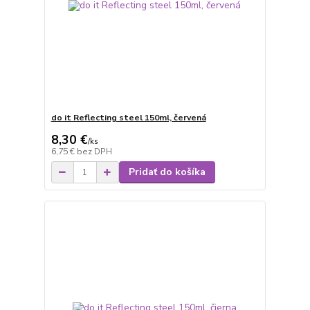
do it Reflecting steel 150ml, červená
8,30 €
/
ks
6,75 €
bez DPH
Pridať do košíka