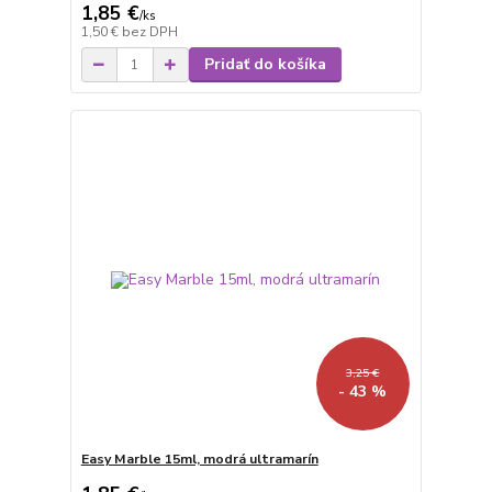
1,85 €
/
ks
1,50 €
bez DPH
Pridať do košíka
3,25 €
- 43 %
Easy Marble 15ml, modrá ultramarín