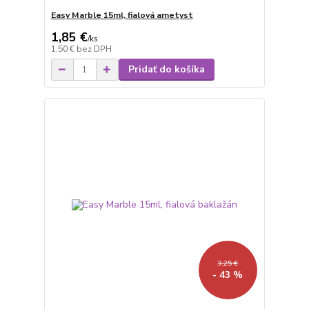
Easy Marble 15ml, fialová ametyst
1,85 €
/
ks
1,50 €
bez DPH
Pridať do košíka
3,25 €
- 43 %