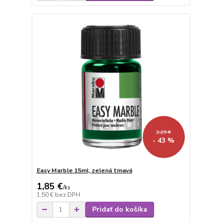
3,25 €
- 43 %
Easy Marble 15ml, zelená tmavá
1,85 €
/
ks
1,50 €
bez DPH
Pridať do košíka