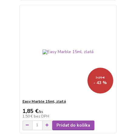
3,25 €
- 43 %
Easy Marble 15ml, zlatá
1,85 €
/
ks
1,50 €
bez DPH
Pridať do košíka