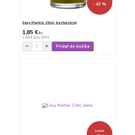
- 43 %
Easy Marble 15ml, bezfarebná
1,85 €
/
ks
1,50 €
bez DPH
Pridať do košíka
3,25 €