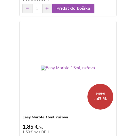
Pridať do košíka
3,25 €
- 43 %
Easy Marble 15ml, ružová
1,85 €
/
ks
1,50 €
bez DPH