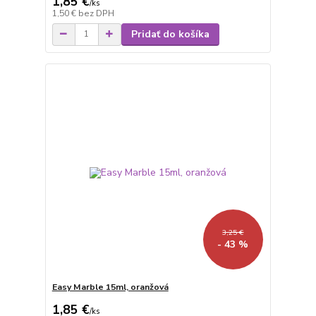
1,85 €
/
ks
1,50 €
bez DPH
Pridať do košíka
3,25 €
- 43 %
Easy Marble 15ml, oranžová
1,85 €
/
ks