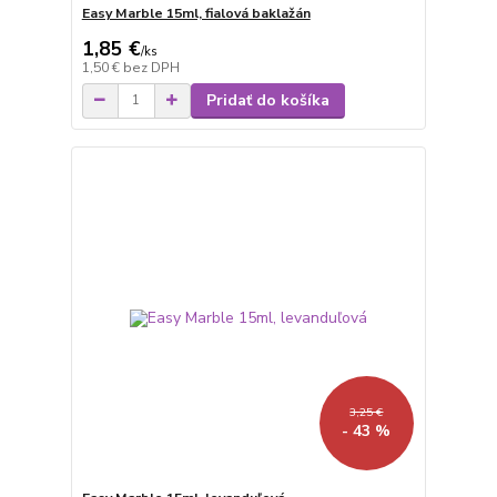
Easy Marble 15ml, fialová baklažán
1,85 €
/
ks
1,50 €
bez DPH
Pridať do košíka
3,25 €
- 43 %