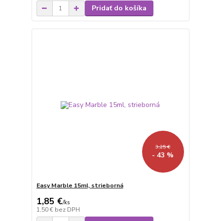
Pridať do košíka
3,25 €
- 43 %
Easy Marble 15ml, strieborná
1,85 €
/
ks
1,50 €
bez DPH