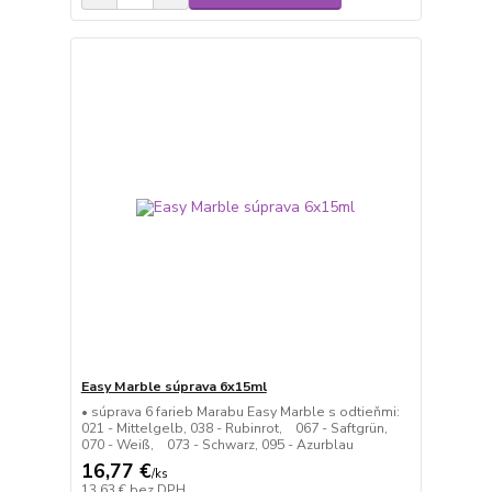
Easy Marble súprava 6x15ml
• súprava 6 farieb Marabu Easy Marble s odtieňmi:
021 - Mittelgelb, 038 - Rubinrot, 067 - Saftgrün,
070 - Weiß, 073 - Schwarz, 095 - Azurblau
16,77 €
/
ks
13,63 €
bez DPH