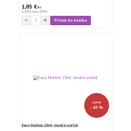
1,85 €
/
ks
1,50 €
bez DPH
Pridať do košíka
3,25 €
- 43 %
Easy Marble 15ml, modrá svetlá