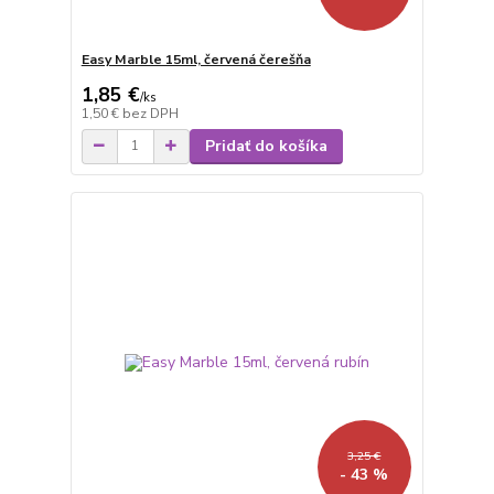
Easy Marble 15ml, červená čerešňa
1,85 €
/
ks
1,50 €
bez DPH
Pridať do košíka
3,25 €
- 43 %