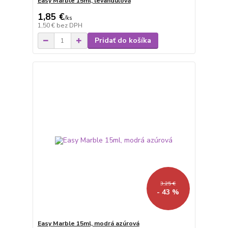
Easy Marble 15ml, levanduľová
1,85 €
/
ks
1,50 €
bez DPH
Pridať do košíka
3,25 €
- 43 %
Easy Marble 15ml, modrá azúrová