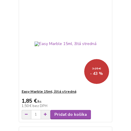
3,25 €
- 43 %
Easy Marble 15ml, žltá stredná
1,85 €
/
ks
1,50 €
bez DPH
Pridať do košíka