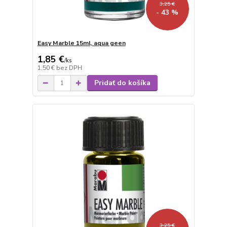
3,25 €
- 43 %
Easy Marble 15ml, aqua geen
1,85 €
/
ks
1,50 €
bez DPH
Pridať do košíka
3,25 €