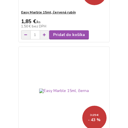
Easy Marble 15ml, červená rubín
1,85 €
/
ks
1,50 €
bez DPH
Pridať do košíka
3,25 €
- 43 %