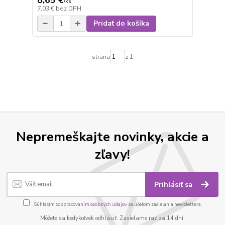
8,65 €
/
ks
7,03 €
bez DPH
Pridať do košíka
strana
z 1
Nepremeškajte novinky, akcie a
zľavy!
Prihlásiť sa
Súhlasím so
spracovaním osobných údajov
za účelom zasielania newslettera.
Môžete sa kedykoľvek odhlásiť. Zasielame raz za 14 dní.