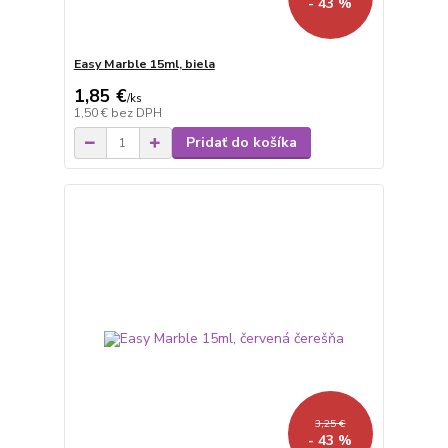
- 43 %
Easy Marble 15ml, biela
1,85 €
/
ks
1,50 €
bez DPH
Pridať do košíka
3,25 €
- 43 %