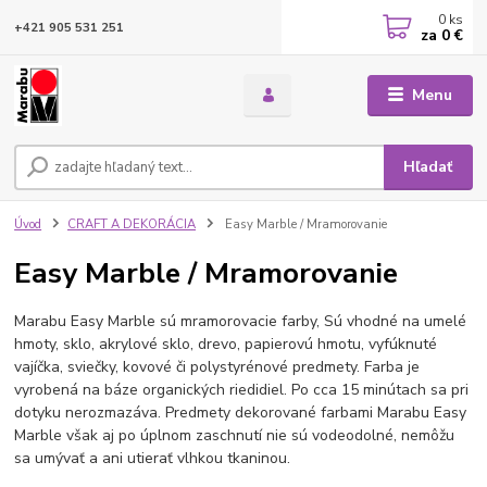
0
ks
+421 905 531 251
za
0 €
Menu
Hľadať
Úvod
CRAFT A DEKORÁCIA
Easy Marble / Mramorovanie
Easy Marble / Mramorovanie
Marabu Easy Marble sú mramorovacie farby, Sú vhodné na umelé
hmoty, sklo, akrylové sklo, drevo, papierovú hmotu, vyfúknuté
vajíčka, sviečky, kovové či polystyrénové predmety. Farba je
vyrobená na báze organických riedidiel. Po cca 15 minútach sa pri
dotyku nerozmazáva. Predmety dekorované farbami Marabu Easy
Marble však aj po úplnom zaschnutí nie sú vodeodolné, nemôžu
sa umývať a ani utierať vlhkou tkaninou.