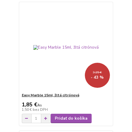
3,25 €
- 43 %
Easy Marble 15ml, žltá citrónová
1,85 €
/
ks
1,50 €
bez DPH
Pridať do košíka