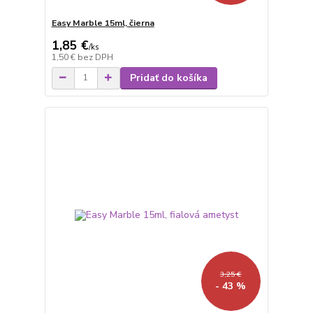
Easy Marble 15ml, čierna
1,85 €
/
ks
1,50 €
bez DPH
Pridať do košíka
3,25 €
- 43 %