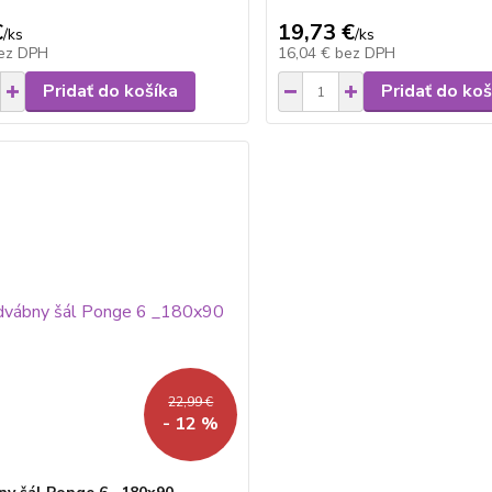
€
19,73 €
/
ks
/
ks
ez DPH
16,04 €
bez DPH
Pridať do košíka
Pridať do koš
22,99 €
- 12 %