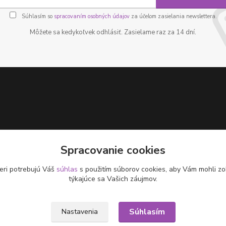
Súhlasím so
spracovaním osobných údajov
za účelom zasielania newslettera.
Môžete sa kedykoľvek odhlásiť. Zasielame raz za 14 dní.
Spracovanie cookies
eri potrebujú Váš
súhlas
s použitím súborov cookies, aby Vám mohli zo
týkajúce sa Vašich záujmov.
Súhlasím
Nastavenia