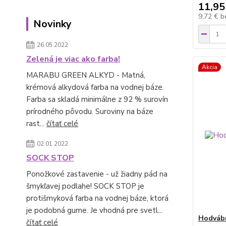
11,95
9,72 €
b
Novinky
26.05.2022
Zelená je viac ako farba!
Akcia
MARABU GREEN ALKYD - Matná,
krémová alkydová farba na vodnej báze.
Farba sa skladá minimálne z 92 % surovín
prírodného pôvodu. Suroviny na báze
rast...
čítať celé
02.01.2022
SOCK STOP
Ponožkové zastavenie - už žiadny pád na
šmykľavej podlahe! SOCK STOP je
protišmyková farba na vodnej báze, ktorá
je podobná gume. Je vhodná pre svetl...
Hodvábn
čítať celé