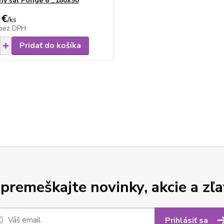
y šál Ponge 6 _180x90
 €
/
ks
bez DPH
Pridať do košíka
premeškajte novinky, akcie a zľa
Prihlásiť sa