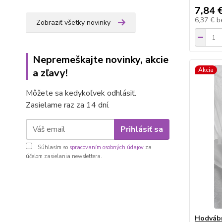
7,84 
6,37 €
b
Zobraziť všetky novinky
Nepremeškajte novinky, akcie
Akcia
a zľavy!
Môžete sa kedykoľvek odhlásiť.
Zasielame raz za 14 dní.
Prihlásiť sa
Súhlasím so
spracovaním osobných údajov
za
účelom zasielania newslettera.
Hodvábn