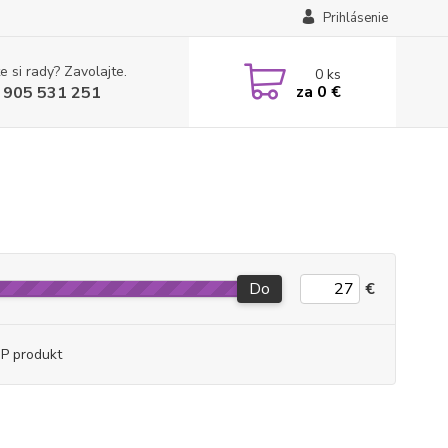
Prihlásenie
e si rady? Zavolajte.
0
ks
za
0 €
 905 531 251
Do
€
P produkt