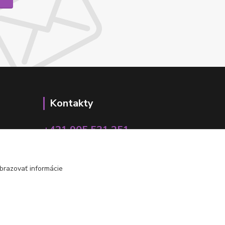
Kontakty
+421 905 531 251
info@parallax.sk
brazovať informácie