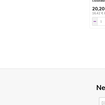
Hodvábn
20,20
16,42 €
Ne