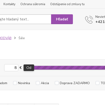
Kontakty
Ochrana súkromia
Odstúpenie od zmluvy tu
Neviet
Hľadať
+421
HODVÁB
Šále
€
Od
adom
Novinka
Akcia
Doprava ZADARMO
TO