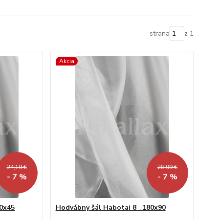
strana
z 1
Akcia
24,19 €
28,99 €
- 7 %
- 7 %
80x45
Hodvábny šál Habotai 8 _180x90