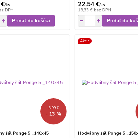
 €
22,54 €
/
ks
/
ks
ez DPH
18,33 €
bez DPH
Pridať do košíka
Pridať do koš
Akcia
8,99 €
- 13 %
y šál Ponge 5 _140x45
Hodvábny šál Ponge 5 _150