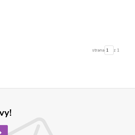
strana
z 1
vy!