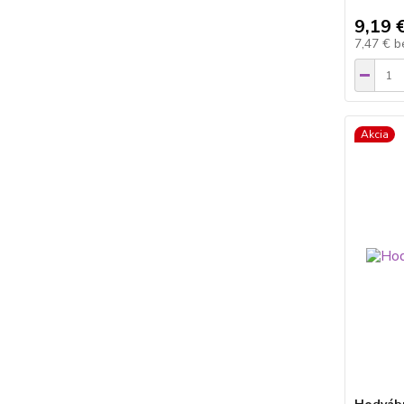
9,19 
7,47 €
b
Akcia