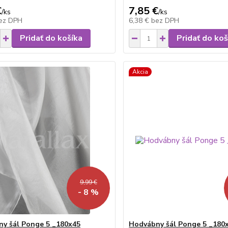
€
7,85 €
/
ks
/
ks
ez DPH
6,38 €
bez DPH
Pridať do košíka
Pridať do koš
Akcia
9,99 €
- 8 %
y šál Ponge 5 _180x45
Hodvábny šál Ponge 5 _180