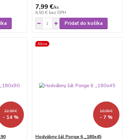
7,99 €
/
ks
6,50 €
bez DPH
íka
Pridať do košíka
Akcia
22,99 €
10,99 €
- 14 %
- 7 %
x90
Hodvábny šál Ponge 6 _180x45