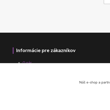
Informácie pre zákazníkov
O nás
Ako nakupovať
Obchodné podmienky
Fotogaléria
Náš e-shop a partn
Kontakty