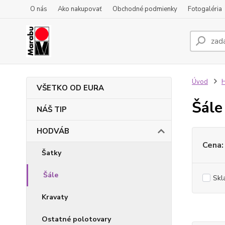
O nás
Ako nakupovať
Obchodné podmienky
Fotogaléria
Úvod
VŠETKO OD EURA
Šále
NÁŠ TIP
HODVÁB
Cena:
Šatky
Šále
Skl
Kravaty
Ostatné polotovary