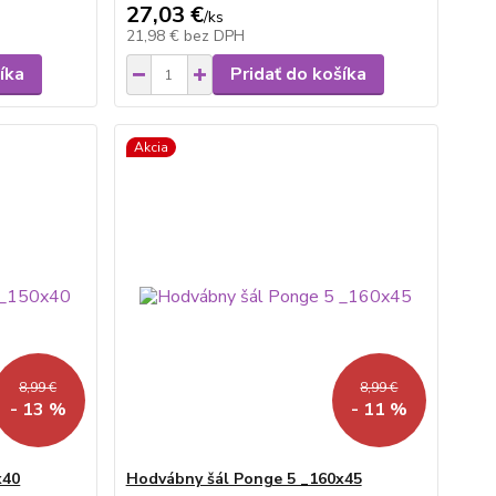
27,03 €
/
ks
21,98 €
bez DPH
íka
Pridať do košíka
Akcia
8,99 €
8,99 €
- 13 %
- 11 %
x40
Hodvábny šál Ponge 5 _160x45