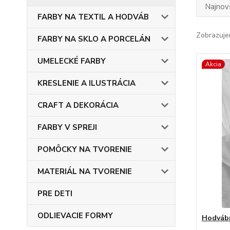
Najnov
FARBY NA TEXTIL A HODVÁB
Zobrazuje
FARBY NA SKLO A PORCELÁN
UMELECKÉ FARBY
Akcia
KRESLENIE A ILUSTRÁCIA
CRAFT A DEKORÁCIA
FARBY V SPREJI
POMÔCKY NA TVORENIE
MATERIÁL NA TVORENIE
PRE DETI
ODLIEVACIE FORMY
Hodvábn