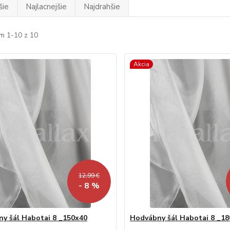
šie
Najlacnejšie
Najdrahšie
m 1-10 z 10
Akcia
12,99 €
- 8 %
y šál Habotai 8 _150x40
Hodvábny šál Habotai 8 _1