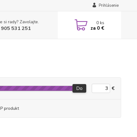
Prihlásenie
e si rady? Zavolajte.
0
ks
za
0 €
 905 531 251
Do
€
P produkt