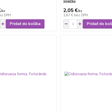
sviečku
€
2,05 €
/
ks
/
ks
ez DPH
1,67 €
bez DPH
Pridať do košíka
Pridať do koš