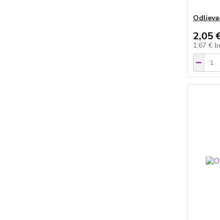
Odlieva
2,05 
1,67 €
b