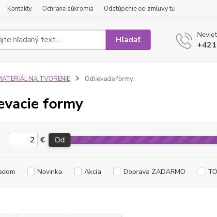
Kontakty
Ochrana súkromia
Odstúpenie od zmluvy tu
Neviet
Hľadať
+421
MATERIÁL NA TVORENIE
Odlievacie formy
evacie formy
€
Od
adom
Novinka
Akcia
Doprava ZADARMO
TO