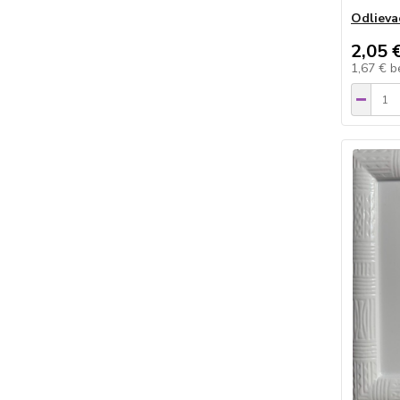
Odlieva
2,05 
1,67 €
b