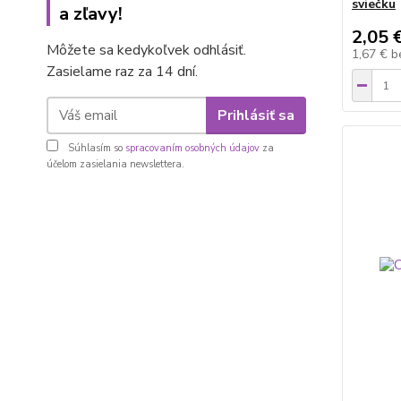
sviečku
a zľavy!
2,05 
Môžete sa kedykoľvek odhlásiť.
1,67 €
b
Zasielame raz za 14 dní.
Prihlásiť sa
Súhlasím so
spracovaním osobných údajov
za
účelom zasielania newslettera.