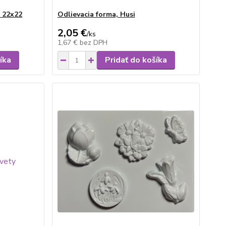
k 22x22
Odlievacia forma, Husi
2,05 €
/
ks
1,67 €
bez DPH
íka
Pridať do košíka