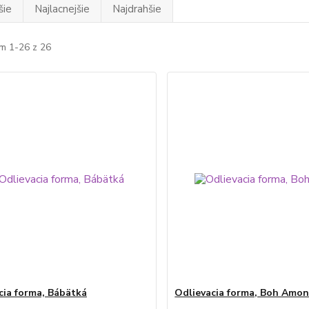
šie
Najlacnejšie
Najdrahšie
m 1-26 z 26
cia forma, Bábätká
Odlievacia forma, Boh Amo