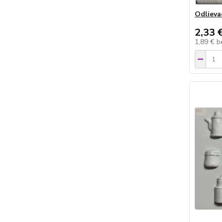
Odlieva
2,33 
1,89 €
b