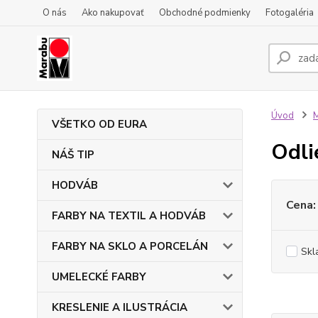
O nás
Ako nakupovať
Obchodné podmienky
Fotogaléria
Úvod
VŠETKO OD EURA
Odli
NÁŠ TIP
HODVÁB
Cena:
FARBY NA TEXTIL A HODVÁB
FARBY NA SKLO A PORCELÁN
Skl
UMELECKÉ FARBY
KRESLENIE A ILUSTRÁCIA