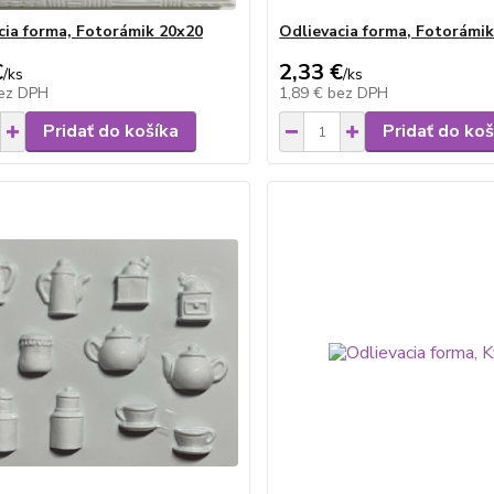
cia forma, Fotorámik 20x20
Odlievacia forma, Fotorámi
€
2,33 €
/
ks
/
ks
ez DPH
1,89 €
bez DPH
Pridať do košíka
Pridať do koš