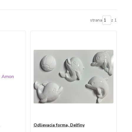
strana
z 1
n
Odlievacia forma, Delfíny