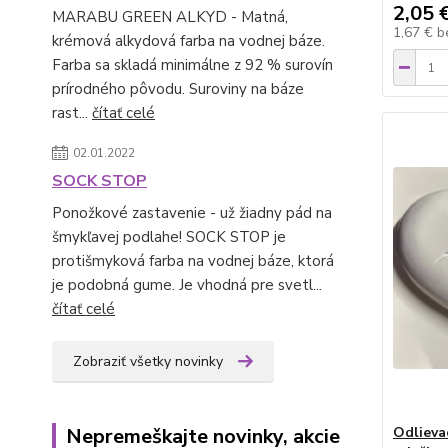
2,05 
MARABU GREEN ALKYD - Matná,
1,67 €
b
krémová alkydová farba na vodnej báze.
Farba sa skladá minimálne z 92 % surovín
prírodného pôvodu. Suroviny na báze
rast...
čítať celé
02.01.2022
SOCK STOP
Ponožkové zastavenie - už žiadny pád na
šmykľavej podlahe! SOCK STOP je
protišmyková farba na vodnej báze, ktorá
je podobná gume. Je vhodná pre svetl...
čítať celé
Zobraziť všetky novinky
Nepremeškajte novinky, akcie
Odlieva