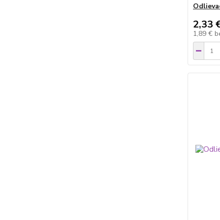
Odlieva
2,33 
1,89 €
b