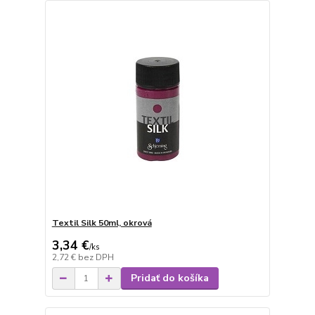
Textil Silk 50ml, okrová
3,34 €
/
ks
2,72 €
bez DPH
Pridať do košíka