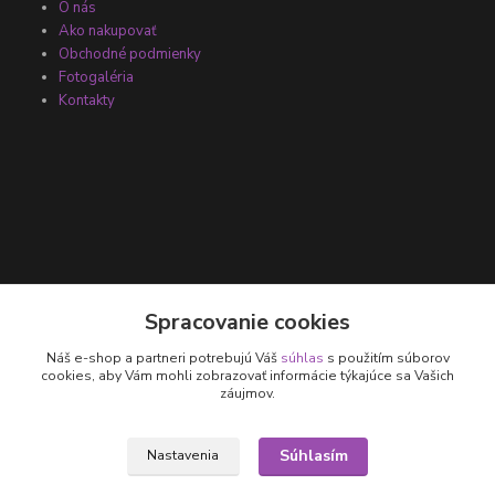
O nás
Ako nakupovať
Obchodné podmienky
Fotogaléria
Kontakty
Kontakty
Spracovanie cookies
Náš e-shop a partneri potrebujú Váš
súhlas
s použitím súborov
+421 905 531 251
cookies, aby Vám mohli zobrazovať informácie týkajúce sa Vašich
záujmov.
info@parallax.sk
Súhlasím
Nastavenia