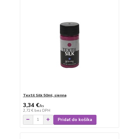
Textil Silk 50ml, sienna
3,34 €
/
ks
2,72 €
bez DPH
Pridať do košíka