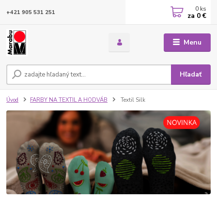
0
ks
+421 905 531 251
za
0 €
Menu
Hľadať
Úvod
FARBY NA TEXTIL A HODVÁB
Textil Silk