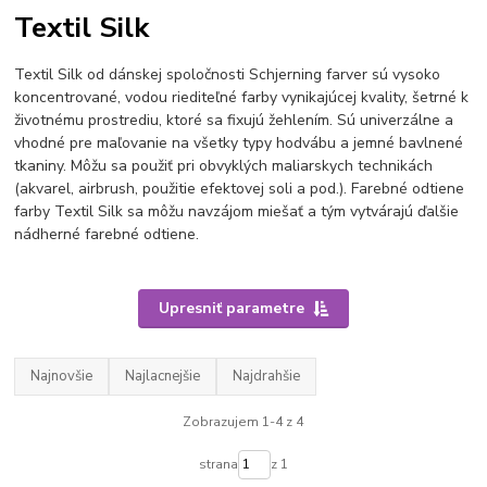
Textil Silk
Textil Silk od dánskej spoločnosti Schjerning farver sú vysoko
koncentrované, vodou riediteľné farby vynikajúcej kvality, šetrné k
životnému prostrediu, ktoré sa fixujú žehlením. Sú univerzálne a
vhodné pre maľovanie na všetky typy hodvábu a jemné bavlnené
tkaniny. Môžu sa použiť pri obvyklých maliarskych technikách
(akvarel, airbrush, použitie efektovej soli a pod.). Farebné odtiene
farby Textil Silk sa môžu navzájom miešať a tým vytvárajú ďalšie
nádherné farebné odtiene.
Upresniť parametre
Najnovšie
Najlacnejšie
Najdrahšie
Zobrazujem 1-4 z 4
strana
z 1