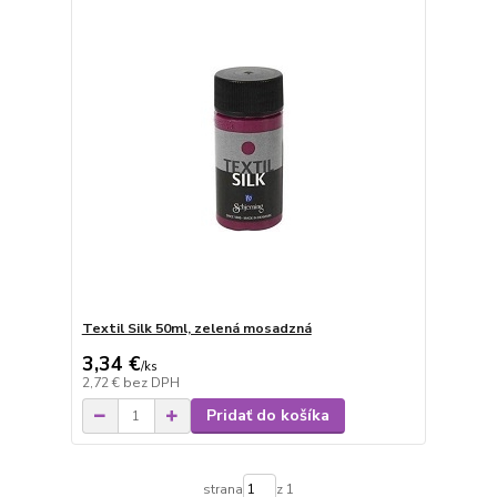
Textil Silk 50ml, zelená mosadzná
3,34 €
/
ks
2,72 €
bez DPH
Pridať do košíka
strana
z 1