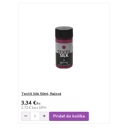
Textil Silk 50ml, fialová
3,34 €
/
ks
2,72 €
bez DPH
Pridať do košíka