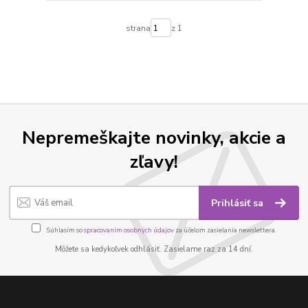
strana
z 1
Nepremeškajte novinky, akcie a
zľavy!
Prihlásiť sa
Súhlasím so
spracovaním osobných údajov
za účelom zasielania newslettera.
Môžete sa kedykoľvek odhlásiť. Zasielame raz za 14 dní.