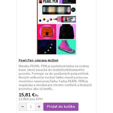
Pearl Pen, súprava 4x25ml
Marabu PEARL PEN je perleťová farba na vodnej
báze, ktorá zasychá do lesklého/trblietavého
povrchu. Formuje sa do vyvýšených polperličiek,
ktorých veľkosť je možné ľahko meniť pomocou
množstvo nanesenej farby. Farba PEARL PEN je
vegánska a vhodná pre mnoho svetlých a tmavých
povrchov, ako sú textíli...
15,81 €
/
ks
12,85 €
bez DPH
Pridať do košíka