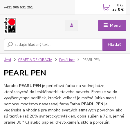
0
ks
+421 905 531 251
za
0 €
Menu
Hľadať
Úvod
CRAFT A DEKORÁCIA
Pen / Liner
PEARL PEN
PEARL PEN
Marabu
PEARL PE
N je perleťová farba na vodnej báze,
ktorá
zasychá do lesklého/trblietavého povrchu.
Formuje sa do
vyvýšených
polperličiek, ktorých veľkosť je možné ľahko meniť
pomocou
množstvo nanesenej farby.
Farba
PEARL PEN
je
vegánska a vhodná pre mnoho svetlých a
tmavých povrchov, ako
sú textílie (až 20% syntetických
vlákien, doba sušenia 72 h, jemné
pranie 30 ° C) alebo papier, drevo,
kameň, sklo a porcelán.