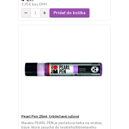
/
ks
3,25 €
bez DPH
Pridať do košíka
Pearl Pen 25ml, trblietavá ružová
Marabu PEARL PEN je perleťová farba na vodnej
báze, ktorá zasychá do lesklého/trblietavého