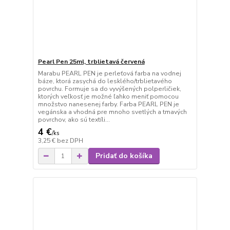
Pearl Pen 25ml, trblietavá červená
Marabu PEARL PEN je perleťová farba na vodnej
báze, ktorá zasychá do lesklého/trblietavého
povrchu. Formuje sa do vyvýšených polperličiek,
ktorých veľkosť je možné ľahko meniť pomocou
množstvo nanesenej farby. Farba PEARL PEN je
vegánska a vhodná pre mnoho svetlých a tmavých
povrchov, ako sú textíli...
4 €
/
ks
3,25 €
bez DPH
Pridať do košíka