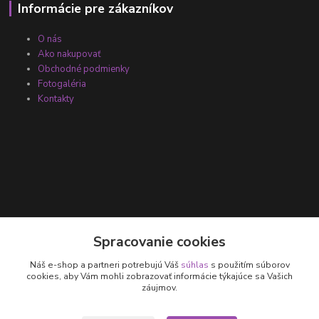
Informácie pre zákazníkov
O nás
Ako nakupovať
Obchodné podmienky
Fotogaléria
Kontakty
Kontakty
Spracovanie cookies
Náš e-shop a partneri potrebujú Váš
súhlas
s použitím súborov
+421 905 531 251
cookies, aby Vám mohli zobrazovať informácie týkajúce sa Vašich
záujmov.
info@parallax.sk