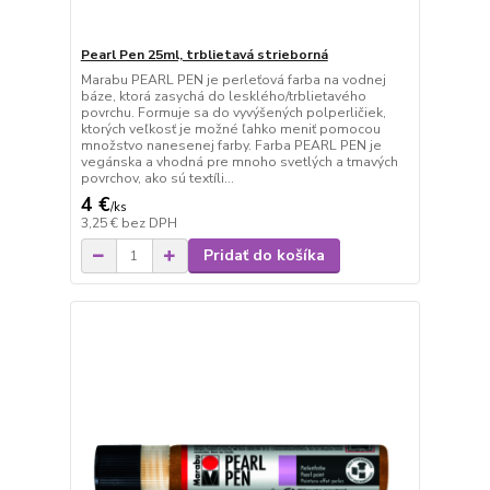
Pearl Pen 25ml, trblietavá strieborná
Marabu PEARL PEN je perleťová farba na vodnej
báze, ktorá zasychá do lesklého/trblietavého
povrchu. Formuje sa do vyvýšených polperličiek,
ktorých veľkosť je možné ľahko meniť pomocou
množstvo nanesenej farby. Farba PEARL PEN je
vegánska a vhodná pre mnoho svetlých a tmavých
povrchov, ako sú textíli...
4 €
/
ks
3,25 €
bez DPH
Pridať do košíka