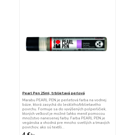
Pearl Pen 25ml, trblietavá perlová
Marabu PEARL PEN je perleťová farba na vodnej
báze, ktorá zasychá do lesklého/trblietavého
povrchu. Formuje sa do vyvýšených polperličiek,
ktorých veľkosť je možné ľahko meniť pomocou
množstvo nanesenej farby. Farba PEARL PEN je
vegánska a vhodná pre mnoho svetlých a tmavých
povrchov, ako sú textíli...
4 €