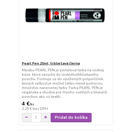
Pearl Pen 25ml, trblietavá čierna
Marabu PEARL PEN je perleťová farba na vodnej
báze, ktorá zasychá do lesklého/trblietavého
povrchu. Formuje sa do vyvýšených polperličiek,
ktorých veľkosť je možné ľahko meniť pomocou
množstvo nanesenej farby. Farba PEARL PEN je
vegánska a vhodná pre mnoho svetlých a tmavých
povrchov, ako sú textíli...
4 €
/
ks
3,25 €
bez DPH
Pridať do košíka