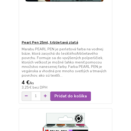
Pearl Pen 25ml, trblietavá zlatá
Marabu PEARL PEN je perleťová farba na vodnej
báze, ktorá zasychá do lesklého/trblietavého
povrchu. Formuje sa do vyvýšených polperličiek,
ktorých veľkosť je možné ľahko meniť pomocou
množstvo nanesenej farby. Farba PEARL PEN je
vegánska a vhodná pre mnoho svetlých a tmavých
povrchov, ako sú textíli...
4 €
/
ks
3,25 €
bez DPH
Pridať do košíka