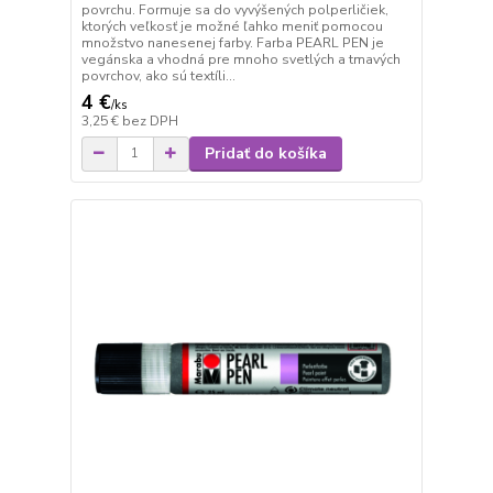
povrchu. Formuje sa do vyvýšených polperličiek,
ktorých veľkosť je možné ľahko meniť pomocou
množstvo nanesenej farby. Farba PEARL PEN je
vegánska a vhodná pre mnoho svetlých a tmavých
povrchov, ako sú textíli...
4 €
/
ks
3,25 €
bez DPH
Pridať do košíka