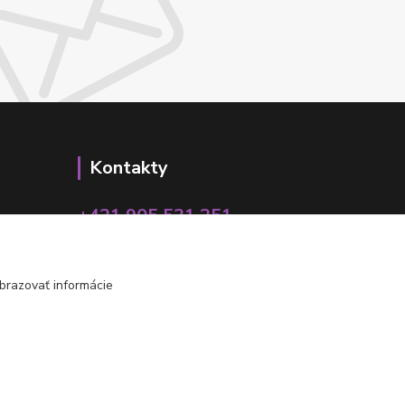
Kontakty
+421 905 531 251
info@parallax.sk
brazovať informácie