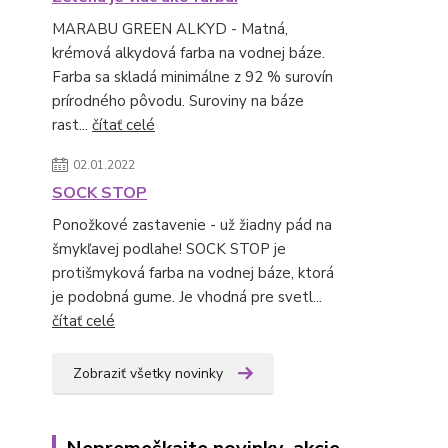
MARABU GREEN ALKYD - Matná,
krémová alkydová farba na vodnej báze.
Farba sa skladá minimálne z 92 % surovín
prírodného pôvodu. Suroviny na báze
rast...
čítať celé
02.01.2022
SOCK STOP
Ponožkové zastavenie - už žiadny pád na
šmykľavej podlahe! SOCK STOP je
protišmyková farba na vodnej báze, ktorá
je podobná gume. Je vhodná pre svetl...
čítať celé
Zobraziť všetky novinky