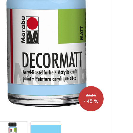
2,62 €
- 45 %