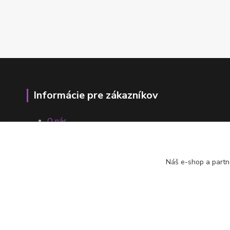
Informácie pre zákazníkov
O nás
Ako nakupovať
Obchodné podmienky
Fotogaléria
Náš e-shop a partn
Kontakty