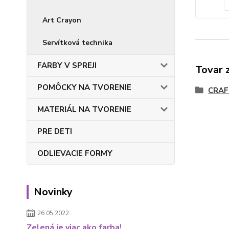
Art Crayon
Servítková technika
FARBY V SPREJI
Tovar 
POMÔCKY NA TVORENIE
CRAF
MATERIÁL NA TVORENIE
PRE DETI
ODLIEVACIE FORMY
Novinky
26.05.2022
Zelená je viac ako farba!