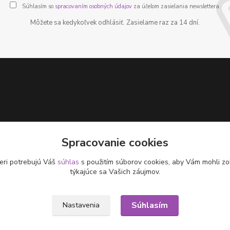
Súhlasím so
spracovaním osobných údajov
za účelom zasielania newslettera.
Môžete sa kedykoľvek odhlásiť. Zasielame raz za 14 dní.
Spracovanie cookies
eri potrebujú Váš
súhlas
s použitím súborov cookies, aby Vám mohli zo
týkajúce sa Vašich záujmov.
Súhlasím
Nastavenia