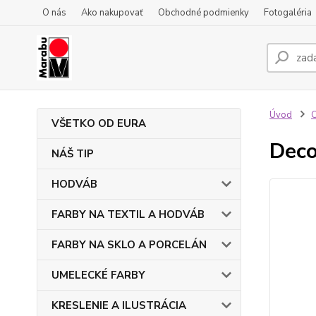
O nás
Ako nakupovať
Obchodné podmienky
Fotogaléria
Úvod
VŠETKO OD EURA
Deco
NÁŠ TIP
HODVÁB
FARBY NA TEXTIL A HODVÁB
FARBY NA SKLO A PORCELÁN
UMELECKÉ FARBY
KRESLENIE A ILUSTRÁCIA