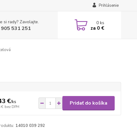
Prihlásenie
e si rady? Zavolajte.
0
ks
za
0 €
 905 531 251
telová
43 €
/
ks
Pridať do košíka
 €
bez DPH
roduktu:
14010 039 292