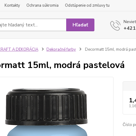
Kontakty
Ochrana súkromia
Odstúpenie od zmluvy tu
Neviet
Hľadať
+421
CRAFT A DEKORÁCIA
Dekoračné farby
Decormatt 15ml, modrá pas
rmatt 15ml, modrá pastelová
1,
1,16
Číslo p