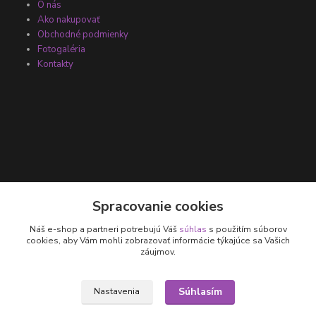
O nás
Ako nakupovať
Obchodné podmienky
Fotogaléria
Kontakty
Kontakty
Spracovanie cookies
Náš e-shop a partneri potrebujú Váš
súhlas
s použitím súborov
+421 905 531 251
cookies, aby Vám mohli zobrazovať informácie týkajúce sa Vašich
záujmov.
info@parallax.sk
Súhlasím
Nastavenia