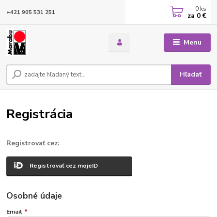
0
ks
+421 905 531 251
za
0 €
Menu
Hľadať
Registrácia
Registrovať cez:
Registrovať cez mojeID
Osobné údaje
Email
*