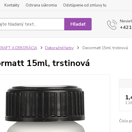
Kontakty
Ochrana súkromia
Odstúpenie od zmluvy tu
Neviet
Hľadať
+421
CRAFT A DEKORÁCIA
Dekoračné farby
Decormatt 15ml, trstinová
rmatt 15ml, trstinová
1,
1,16
Číslo p