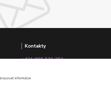
Kontakty
+421 905 531 251
info@parallax.sk
brazovať informácie