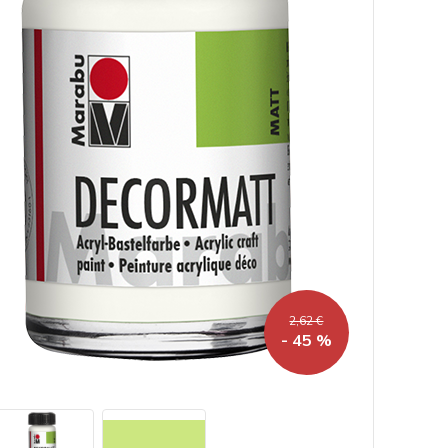
2,62 €
- 45 %