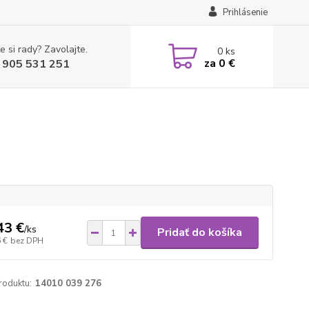
Prihlásenie
e si rady? Zavolajte.
0
ks
za
0 €
 905 531 251
43 €
/
ks
Pridať do košíka
 €
bez DPH
roduktu:
14010 039 276