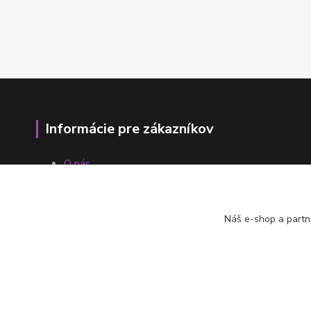
Informácie pre zákazníkov
O nás
Ako nakupovať
Obchodné podmienky
Fotogaléria
Náš e-shop a partn
Kontakty