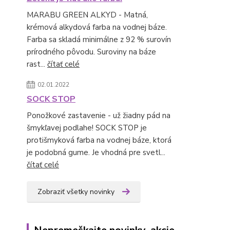
MARABU GREEN ALKYD - Matná,
krémová alkydová farba na vodnej báze.
Farba sa skladá minimálne z 92 % surovín
prírodného pôvodu. Suroviny na báze
rast...
čítať celé
02.01.2022
SOCK STOP
Ponožkové zastavenie - už žiadny pád na
šmykľavej podlahe! SOCK STOP je
protišmyková farba na vodnej báze, ktorá
je podobná gume. Je vhodná pre svetl...
čítať celé
Zobraziť všetky novinky