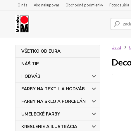
O nás
Ako nakupovať
Obchodné podmienky
Fotogaléria
Úvod
VŠETKO OD EURA
Deco
NÁŠ TIP
HODVÁB
FARBY NA TEXTIL A HODVÁB
FARBY NA SKLO A PORCELÁN
UMELECKÉ FARBY
KRESLENIE A ILUSTRÁCIA