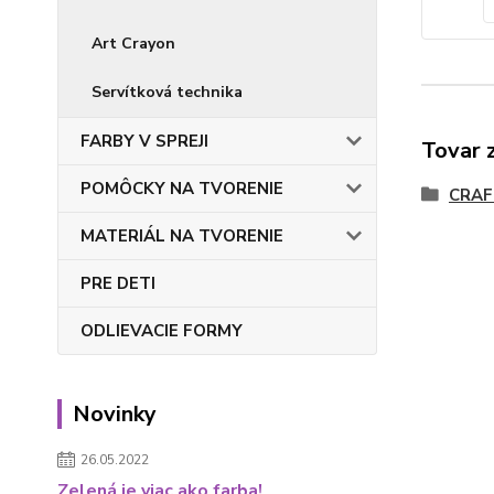
Art Crayon
Servítková technika
FARBY V SPREJI
Tovar 
POMÔCKY NA TVORENIE
CRAF
MATERIÁL NA TVORENIE
PRE DETI
ODLIEVACIE FORMY
Novinky
26.05.2022
Zelená je viac ako farba!