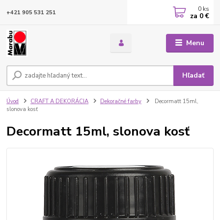
0
ks
+421 905 531 251
za
0 €
Menu
Hľadať
Úvod
CRAFT A DEKORÁCIA
Dekoračné farby
Decormatt 15ml,
slonova kosť
Decormatt 15ml, slonova kosť