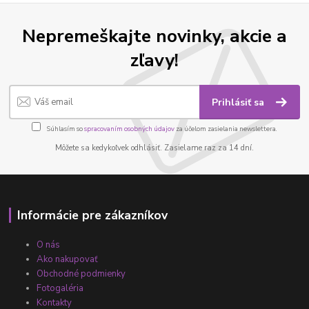
Nepremeškajte novinky, akcie a
zľavy!
Prihlásiť sa
Súhlasím so
spracovaním osobných údajov
za účelom zasielania newslettera.
Môžete sa kedykoľvek odhlásiť. Zasielame raz za 14 dní.
Informácie pre zákazníkov
O nás
Ako nakupovať
Obchodné podmienky
Fotogaléria
Kontakty