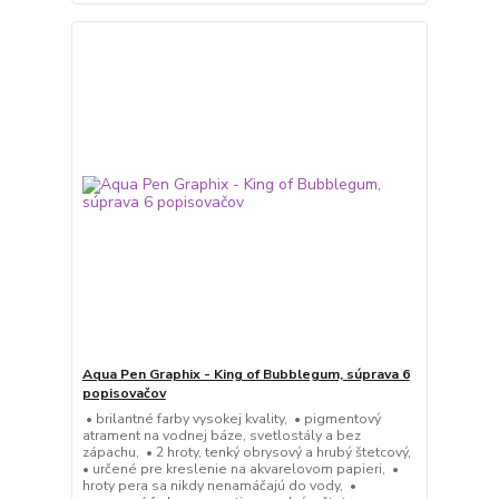
Aqua Pen Graphix - King of Bubblegum, súprava 6
popisovačov
• brilantné farby vysokej kvality, • pigmentový
atrament na vodnej báze, svetlostály a bez
zápachu, • 2 hroty, tenký obrysový a hrubý štetcový,
• určené pre kreslenie na akvarelovom papieri, •
hroty pera sa nikdy nenamáčajú do vody, •