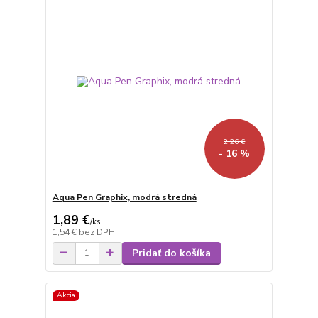
2,26 €
- 16 %
Aqua Pen Graphix, modrá stredná
1,89 €
/
ks
1,54 €
bez DPH
Pridať do košíka
Akcia