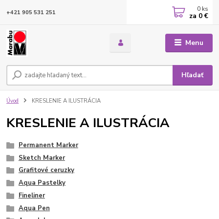
0
ks
+421 905 531 251
za
0 €
Menu
Hľadať
Úvod
KRESLENIE A ILUSTRÁCIA
KRESLENIE A ILUSTRÁCIA
Permanent Marker
Sketch Marker
Grafitové ceruzky
Aqua Pastelky
Fineliner
Aqua Pen