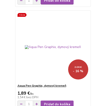
Pridať do košíka
Akcia
2,26 €
- 16 %
Aqua Pen Graphix, dymový kremeň
1,89 €
/
ks
1,54 €
bez DPH
Pridať do košíka