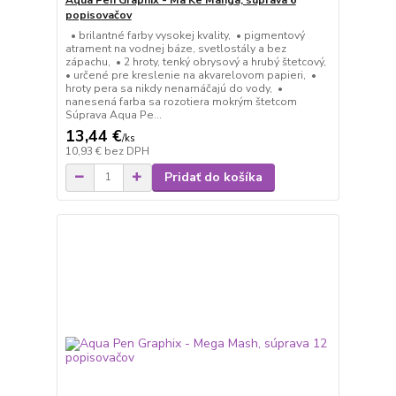
popisovačov
• brilantné farby vysokej kvality, • pigmentový
atrament na vodnej báze, svetlostály a bez
zápachu, • 2 hroty, tenký obrysový a hrubý štetcový,
• určené pre kreslenie na akvarelovom papieri, •
hroty pera sa nikdy nenamáčajú do vody, •
nanesená farba sa rozotiera mokrým štetcom
Súprava Aqua Pe...
13,44 €
/
ks
10,93 €
bez DPH
Pridať do košíka