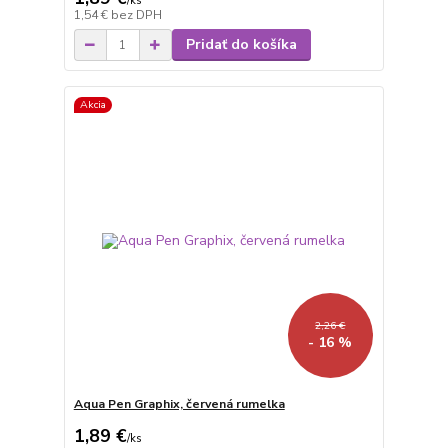
/
ks
1,54 €
bez DPH
Pridať do košíka
Akcia
2,26 €
- 16 %
Aqua Pen Graphix, červená rumelka
1,89 €
/
ks