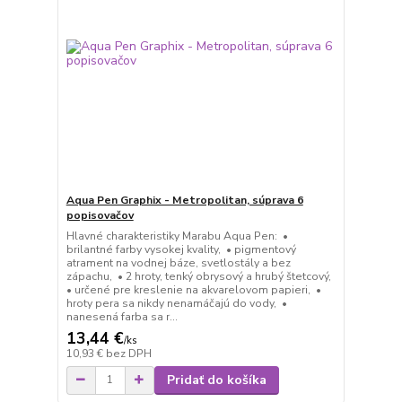
Aqua Pen Graphix - Metropolitan, súprava 6
popisovačov
Hlavné charakteristiky Marabu Aqua Pen: •
brilantné farby vysokej kvality, • pigmentový
atrament na vodnej báze, svetlostály a bez
zápachu, • 2 hroty, tenký obrysový a hrubý štetcový,
• určené pre kreslenie na akvarelovom papieri, •
hroty pera sa nikdy nenamáčajú do vody, •
nanesená farba sa r...
13,44 €
/
ks
10,93 €
bez DPH
Pridať do košíka