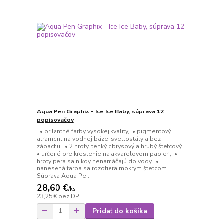
Aqua Pen Graphix - Ice Ice Baby, súprava 12
popisovačov
• brilantné farby vysokej kvality, • pigmentový
atrament na vodnej báze, svetlostály a bez
zápachu, • 2 hroty, tenký obrysový a hrubý štetcový,
• určené pre kreslenie na akvarelovom papieri, •
hroty pera sa nikdy nenamáčajú do vody, •
nanesená farba sa rozotiera mokrým štetcom
Súprava Aqua Pe...
28,60 €
/
ks
23,25 €
bez DPH
Pridať do košíka