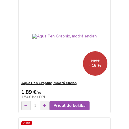
2,26 €
- 16 %
Aqua Pen Graphix, modrá encian
1,89 €
/
ks
1,54 €
bez DPH
Pridať do košíka
Akcia