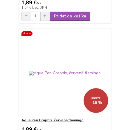
1,89 €
/
ks
1,54 €
bez DPH
Pridať do košíka
Akcia
2,26 €
- 16 %
Aqua Pen Graphix, červená flamingo
1,89 €