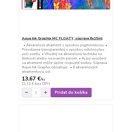
Aqua Ink Graphix MC FLOATY, súprava 6x15ml
• Akvarelový atrament s vysokou pigmentáciou •
Prirodzene transparentný s vysokou odolnosťou
voči svetlu • Vhodný na akvarelovú techniku so
štetcom alebo rysovacím perom • Aj po vysušení
sa atrament môže úplne rozpustiť vodou. Súprava
Aqua Ink Graphix obsahuje: • 6 akvarelových
atramentov s od...
13,67 €
/
ks
11,11 €
bez DPH
Pridať do košíka