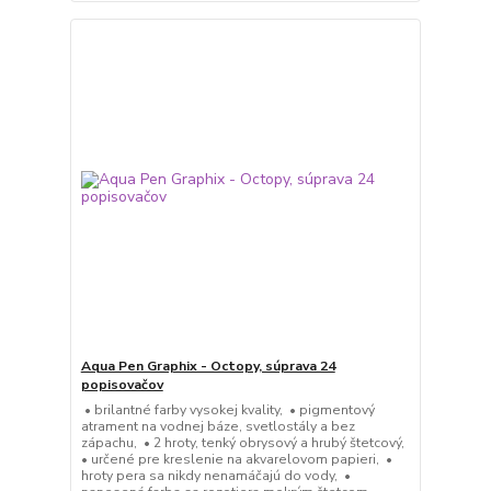
Aqua Pen Graphix - Octopy, súprava 24
popisovačov
• brilantné farby vysokej kvality, • pigmentový
atrament na vodnej báze, svetlostály a bez
zápachu, • 2 hroty, tenký obrysový a hrubý štetcový,
• určené pre kreslenie na akvarelovom papieri, •
hroty pera sa nikdy nenamáčajú do vody, •