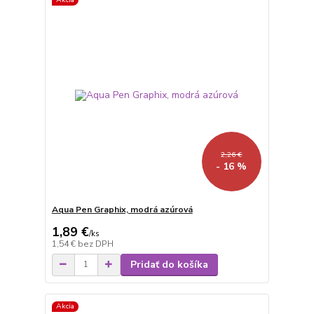
2,26 €
- 16 %
Aqua Pen Graphix, modrá azúrová
1,89 €
/
ks
1,54 €
bez DPH
Pridať do košíka
Akcia