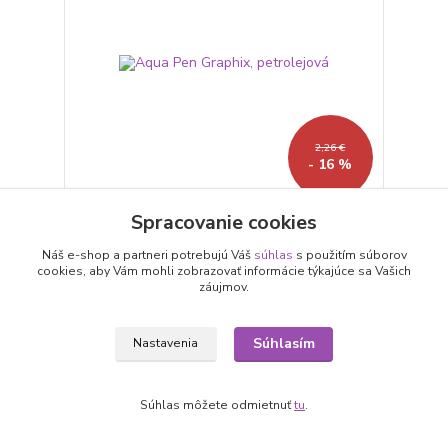
2,26 €
- 16 %
Spracovanie cookies
Aqua Pen Graphix, petrolejová
1,89 €
Náš e-shop a partneri potrebujú Váš
súhlas
s použitím súborov
/
ks
cookies, aby Vám mohli zobrazovať informácie týkajúce sa Vašich
1,54 €
bez DPH
záujmov.
Pridať do košíka
Súhlasím
Nastavenia
Akcia
Súhlas môžete odmietnuť
tu
.