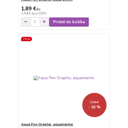
1,89 €
/
ks
1,54 €
bez DPH
Pridať do košíka
Akcia
2,26 €
- 16 %
Aqua Pen Graphix, aquamarine