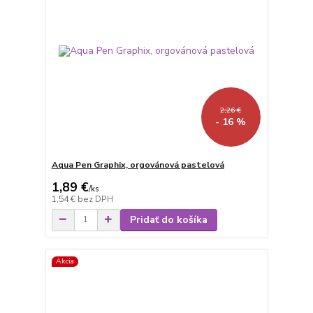
2,26 €
- 16 %
Aqua Pen Graphix, orgovánová pastelová
1,89 €
/
ks
1,54 €
bez DPH
Pridať do košíka
Akcia