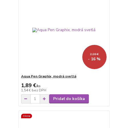
2,26 €
- 16 %
Aqua Pen Graphix, modrá svetlá
1,89 €
/
ks
1,54 €
bez DPH
Pridať do košíka
Akcia