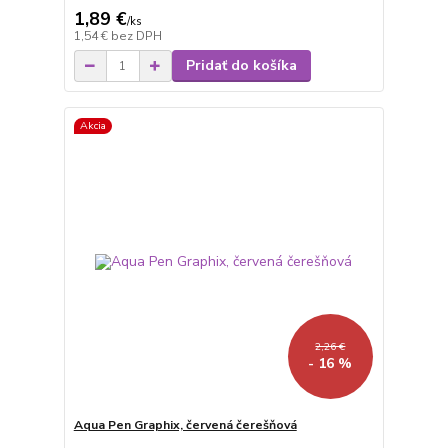
1,89 €
/
ks
1,54 €
bez DPH
Pridať do košíka
Akcia
2,26 €
- 16 %
Aqua Pen Graphix, červená čerešňová