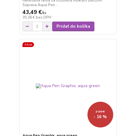
nanesená farba sa rozotiera mokrým štetcom
Súprava Aqua Pen...
43,49 €
/
ks
35,36 €
bez DPH
Pridať do košíka
Akcia
2,26 €
- 16 %
Aqua Pen Graphix, aqua green