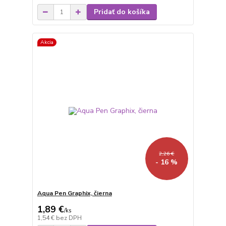
Pridať do košíka
Akcia
2,26 €
- 16 %
Aqua Pen Graphix, čierna
1,89 €
/
ks
1,54 €
bez DPH