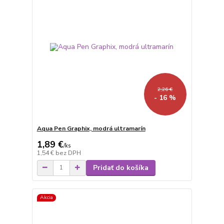
2,26 €
- 16 %
Aqua Pen Graphix, modrá ultramarín
1,89 €
/
ks
1,54 €
bez DPH
Pridať do košíka
Akcia