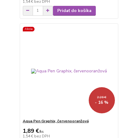
1,54 €
bez DPH
Pridať do košíka
Akcia
2,26 €
- 16 %
Aqua Pen Graphix, červenooranžová
1,89 €
/
ks
1,54 €
bez DPH