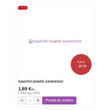
Akcia
2,26 €
- 16 %
Aqua Pen Graphix, karamelová
1,89 €
/
ks
1,54 €
bez DPH
Pridať do košíka