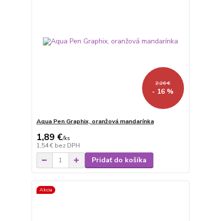
2,26 €
- 16 %
Aqua Pen Graphix, oranžová mandarínka
1,89 €
/
ks
1,54 €
bez DPH
Pridať do košíka
Akcia