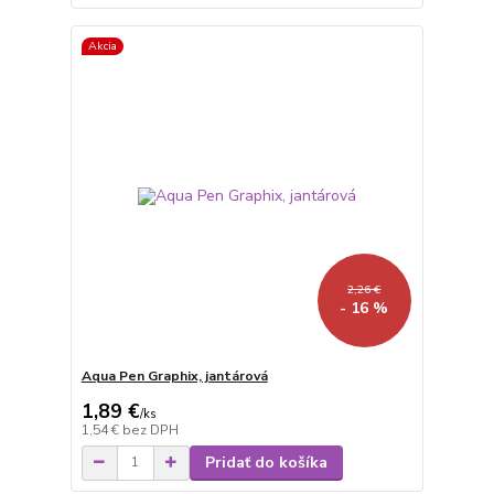
Akcia
2,26 €
- 16 %
Aqua Pen Graphix, jantárová
1,89 €
/
ks
1,54 €
bez DPH
Pridať do košíka