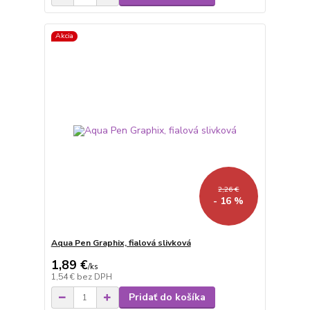
Akcia
2,26 €
- 16 %
Aqua Pen Graphix, fialová slivková
1,89 €
/
ks
1,54 €
bez DPH
Pridať do košíka