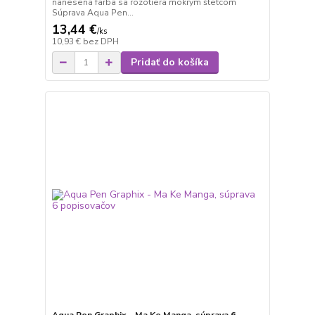
nanesená farba sa rozotiera mokrým štetcom
Súprava Aqua Pen...
13,44 €
/
ks
10,93 €
bez DPH
Pridať do košíka
Aqua Pen Graphix - Ma Ke Manga, súprava 6