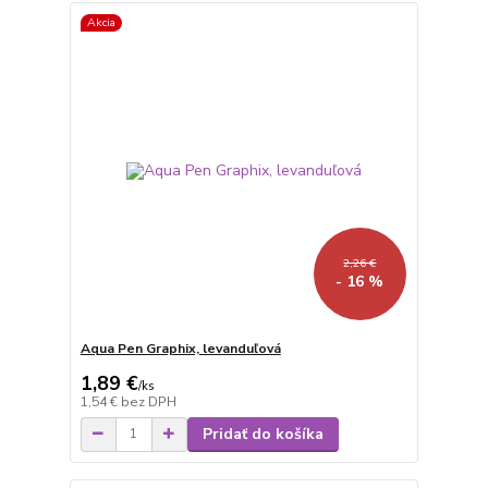
Akcia
2,26 €
- 16 %
Aqua Pen Graphix, levanduľová
1,89 €
/
ks
1,54 €
bez DPH
Pridať do košíka