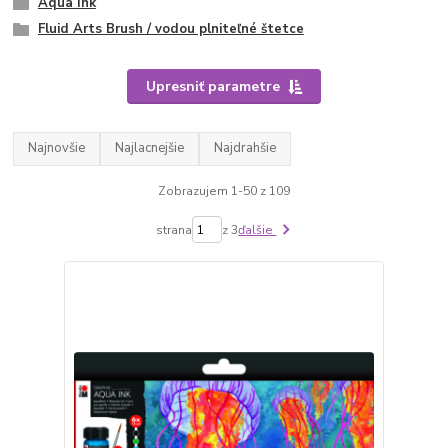
Aqua Ink
Fluid Arts Brush / vodou plniteľné štetce
Upresniť parametre
Najnovšie
Najlacnejšie
Najdrahšie
Zobrazujem 1-50 z 109
strana
z 3
ďalšie