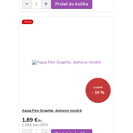
Pridať do košíka
Akcia
2,26 €
- 16 %
Aqua Pen Graphix, dymovo modrá
1,89 €
/
ks
1,54 €
bez DPH