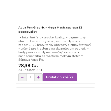
Aqua Pen Graphix - Mega Mash, súprava 12
popisovačov
• brilantné farby vysokej kvality, • pigmentový
atrament na vodnej báze, svetlostály a bez
zápachu, • 2 hroty, tenký obrysový a hrubý štetcový,
• určené pre kreslenie na akvarelovom papieri, •
hroty pera sa nikdy nenamáčajú do vody, •
nanesená farba sa rozotiera mokrým štetcom
Súprava Aqua Pe...
28,38 €
/
ks
23,07 €
bez DPH
Pridať do košíka