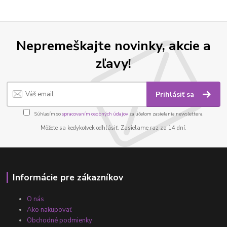
Nepremeškajte novinky, akcie a
zľavy!
Prihlásiť sa
Súhlasím so
spracovaním osobných údajov
za účelom zasielania newslettera.
Môžete sa kedykoľvek odhlásiť. Zasielame raz za 14 dní.
Informácie pre zákazníkov
O nás
Ako nakupovať
Obchodné podmienky