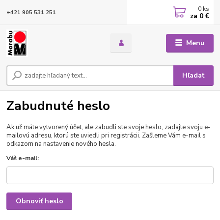
0
ks
+421 905 531 251
za
0 €
Menu
Hľadať
Zabudnuté heslo
Ak už máte vytvorený účet, ale zabudli ste svoje heslo, zadajte svoju e-
mailovú adresu, ktorú ste uviedli pri registrácii. Zašleme Vám e-mail s
odkazom na nastavenie nového hesla.
Váš e-mail:
Obnoviť heslo