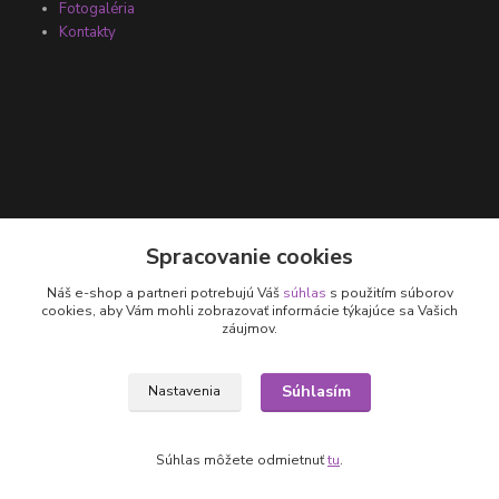
Fotogaléria
Kontakty
Kontakty
Spracovanie cookies
Náš e-shop a partneri potrebujú Váš
súhlas
s použitím súborov
+421 905 531 251
cookies, aby Vám mohli zobrazovať informácie týkajúce sa Vašich
záujmov.
info@parallax.sk
Súhlasím
Nastavenia
Súhlas môžete odmietnuť
tu
.
Vytvorené na
Eshop-rychlo.sk