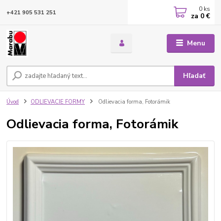
0
ks
+421 905 531 251
za
0 €
Menu
Hľadať
Úvod
ODLIEVACIE FORMY
Odlievacia forma, Fotorámik
Odlievacia forma, Fotorámik