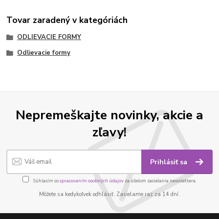
Tovar zaradený v kategóriách
ODLIEVACIE FORMY
Odlievacie formy
Nepremeškajte novinky, akcie a
zľavy!
Prihlásiť sa
Súhlasím so
spracovaním osobných údajov
za účelom zasielania newslettera.
Môžete sa kedykoľvek odhlásiť. Zasielame raz za 14 dní.