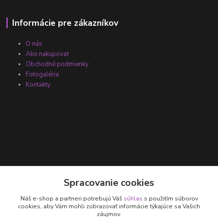
Informácie pre zákazníkov
O nás
Ako nakupovať
Obchodné podmienky
Fotogaléria
Kontakty
Kontakty
Spracovanie cookies
Náš e-shop a partneri potrebujú Váš
súhlas
s použitím súborov
+421 905 531 251
cookies, aby Vám mohli zobrazovať informácie týkajúce sa Vašich
záujmov.