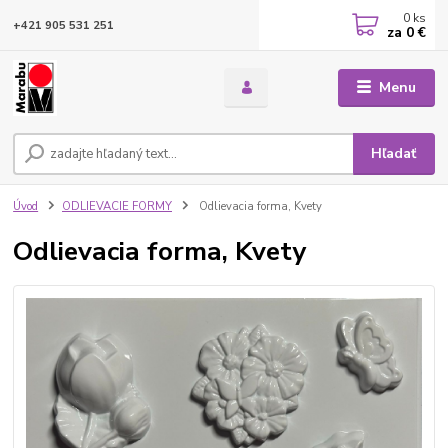
0
ks
+421 905 531 251
za
0 €
Menu
Hľadať
Úvod
ODLIEVACIE FORMY
Odlievacia forma, Kvety
Odlievacia forma, Kvety