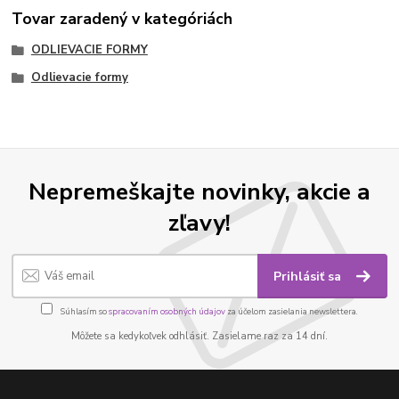
Tovar zaradený v kategóriách
ODLIEVACIE FORMY
Odlievacie formy
Nepremeškajte novinky, akcie a
zľavy!
Prihlásiť sa
Súhlasím so
spracovaním osobných údajov
za účelom zasielania newslettera.
Môžete sa kedykoľvek odhlásiť. Zasielame raz za 14 dní.