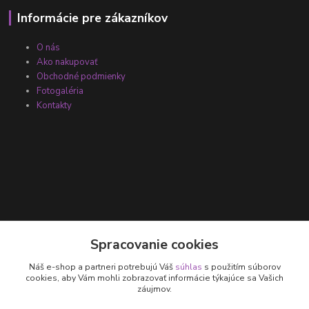
Informácie pre zákazníkov
O nás
Ako nakupovať
Obchodné podmienky
Fotogaléria
Kontakty
Kontakty
Spracovanie cookies
Náš e-shop a partneri potrebujú Váš
súhlas
s použitím súborov
+421 905 531 251
cookies, aby Vám mohli zobrazovať informácie týkajúce sa Vašich
záujmov.
info@parallax.sk