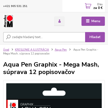
0
ks
+421 905 531 251
za
0 €
Menu
Hľadať
Úvod
KRESLENIE A ILUSTRÁCIA
Aqua Pen
Aqua Pen Graphix -
Mega Mash, súprava 12 popisovačov
Aqua Pen Graphix - Mega Mash,
súprava 12 popisovačov