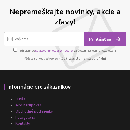
Nepremeškajte novinky, akcie a
zľavy!
Prihlásiť sa
Súhlasím so
spracovaním osobných údajov
za účelom zasielania newslettera.
Môžete sa kedykoľvek odhlásiť. Zasielame raz za 14 dní.
Informácie pre zákazníkov
O nás
Ako nakupovať
Obchodné podmienky
Fotogaléria
Kontakty