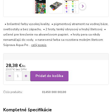
• brilantné farby vysokej kvality, • pigmentový atrament na vodnej báze,
svetlostály a bez zápachu, • 2 hroty, tenký obrysový a hrubý štetcový, •
určené pre kreslenie na akvarelovom papieri, • hroty pera sa nikdy
nenamáčajú do vody, • nanesená farba sa rozotiera mokrým štetcom
Súprava Aqua Pe...
celý popis
28,38 €
/
ks
23,07 €
bez DPH
Pridať do košíka
Číslo produktu:
01450 000 00100
Kompletné špecifikácie