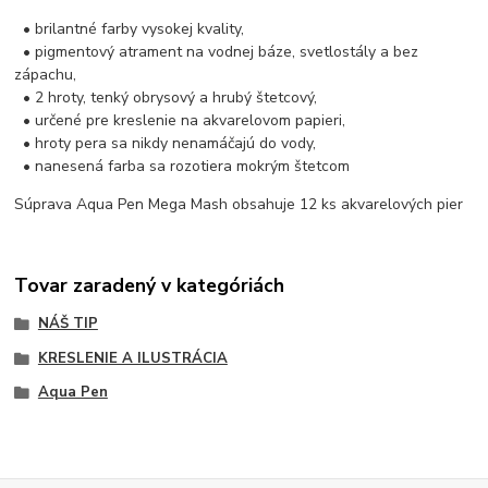
• brilantné farby vysokej kvality,
• pigmentový atrament na vodnej báze, svetlostály a bez
zápachu,
• 2 hroty, tenký obrysový a hrubý štetcový,
• určené pre kreslenie na akvarelovom papieri,
• hroty pera sa nikdy nenamáčajú do vody,
• nanesená farba sa rozotiera mokrým štetcom
Súprava Aqua Pen Mega Mash obsahuje 12 ks akvarelových pier
Tovar zaradený v kategóriách
NÁŠ TIP
KRESLENIE A ILUSTRÁCIA
Aqua Pen