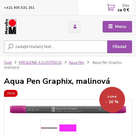
0
ks
+421 905 531 251
za
0 €
Menu
Hľadať
Úvod
KRESLENIE A ILUSTRÁCIA
Aqua Pen
Aqua Pen Graphix,
malinová
Aqua Pen Graphix, malinová
Akcia
2,26 €
- 16 %