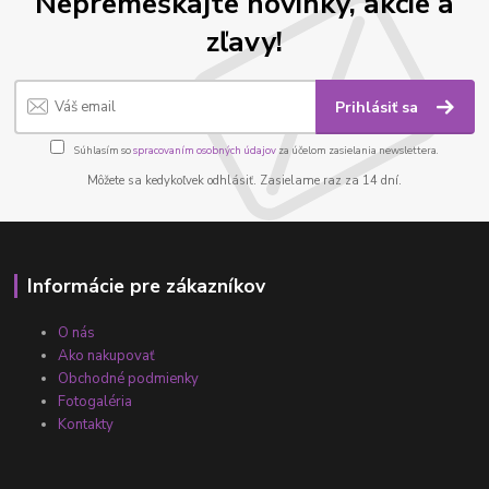
Nepremeškajte novinky, akcie a
zľavy!
Prihlásiť sa
Súhlasím so
spracovaním osobných údajov
za účelom zasielania newslettera.
Môžete sa kedykoľvek odhlásiť. Zasielame raz za 14 dní.
Informácie pre zákazníkov
O nás
Ako nakupovať
Obchodné podmienky
Fotogaléria
Kontakty