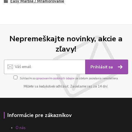
Easy Marble / Mramorovanie
Nepremeškajte novinky, akcie a
zľavy!
Prihlásiť sa
Súhlasím so
spracovaním osobných údajov
za účelom zasielania newslettera.
Môžete sa kedykoľvek odhlásiť. Zasielame raz za 14 dní.
Informácie pre zákazníkov
O nás