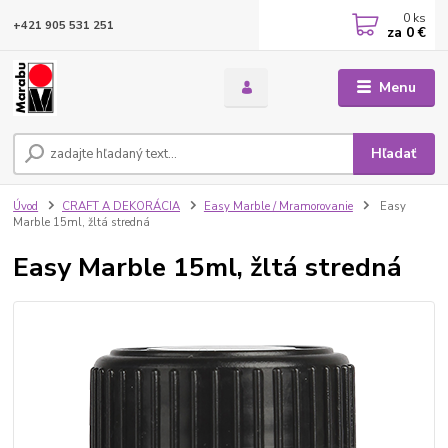
0
ks
+421 905 531 251
za
0 €
Menu
Hľadať
Úvod
CRAFT A DEKORÁCIA
Easy Marble / Mramorovanie
Easy
Marble 15ml, žltá stredná
Easy Marble 15ml, žltá stredná