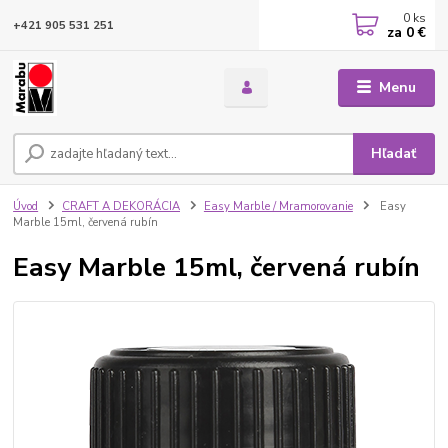
0
ks
+421 905 531 251
za
0 €
Menu
Hľadať
Úvod
CRAFT A DEKORÁCIA
Easy Marble / Mramorovanie
Easy
Marble 15ml, červená rubín
Easy Marble 15ml, červená rubín