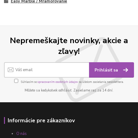
Easy Marble / Mramorovanie
Nepremeškajte novinky, akcie a
zľavy!
Prihlásiť sa
Súhlasím so
spracovaním osobných údajov
za účelom zasielania newslettera.
Môžete sa kedykoľvek odhlásiť. Zasielame raz za 14 dní.
Informácie pre zákazníkov
O nás