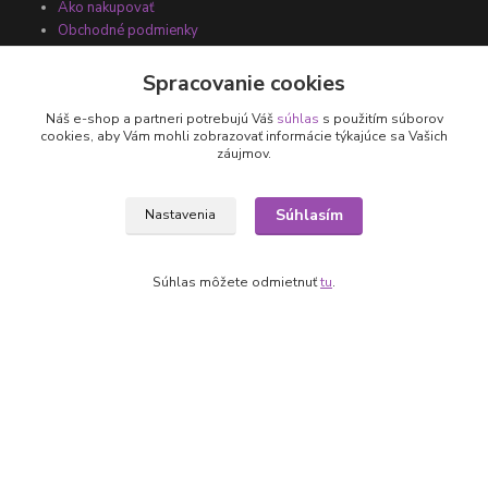
Ako nakupovať
Obchodné podmienky
Fotogaléria
Kontakty
Spracovanie cookies
Náš e-shop a partneri potrebujú Váš
súhlas
s použitím súborov
cookies, aby Vám mohli zobrazovať informácie týkajúce sa Vašich
záujmov.
Súhlasím
Nastavenia
Súhlas môžete odmietnuť
tu
.
Kontakty
+421 905 531 251
info@parallax.sk