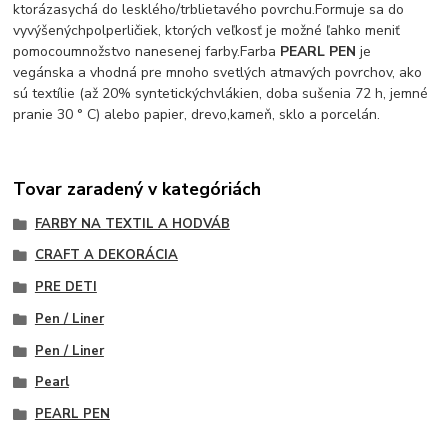
ktorá
zasychá do lesklého/trblietavého povrchu.
Formuje sa do
vyvýšených
polperličiek, ktorých veľkosť je možné ľahko meniť
pomocou
množstvo nanesenej farby.
Farba
PEARL PEN
je
vegánska a vhodná pre mnoho svetlých a
tmavých povrchov, ako
sú textílie (až 20% syntetických
vlákien, doba sušenia 72 h, jemné
pranie 30 ° C) alebo papier, drevo,
kameň, sklo a porcelán.
Tovar zaradený v kategóriách
FARBY NA TEXTIL A HODVÁB
CRAFT A DEKORÁCIA
PRE DETI
Pen / Liner
Pen / Liner
Pearl
PEARL PEN