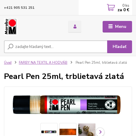
0
ks
+421 905 531 251
za
0 €
Menu
Hľadať
Úvod
FARBY NA TEXTIL A HODVÁB
Pearl Pen 25ml, trblietavá zlatá
Pearl Pen 25ml, trblietavá zlatá