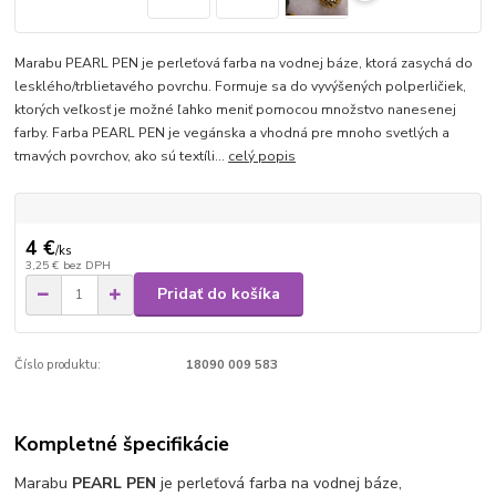
Marabu PEARL PEN je perleťová farba na vodnej báze, ktorá zasychá do
lesklého/trblietavého povrchu. Formuje sa do vyvýšených polperličiek,
ktorých veľkosť je možné ľahko meniť pomocou množstvo nanesenej
farby. Farba PEARL PEN je vegánska a vhodná pre mnoho svetlých a
tmavých povrchov, ako sú textíli...
celý popis
4 €
/
ks
3,25 €
bez DPH
Pridať do košíka
Číslo produktu:
18090 009 583
Kompletné špecifikácie
Marabu
PEARL PEN
je perleťová farba na vodnej báze,