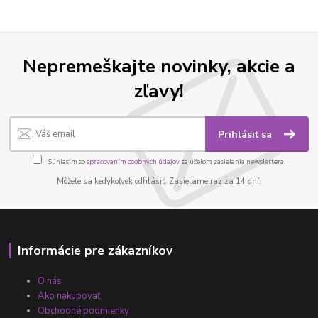
Nepremeškajte novinky, akcie a
zľavy!
Prihlásiť sa
Súhlasím so
spracovaním osobných údajov
za účelom zasielania newslettera.
Môžete sa kedykoľvek odhlásiť. Zasielame raz za 14 dní.
Informácie pre zákazníkov
O nás
Ako nakupovať
Obchodné podmienky