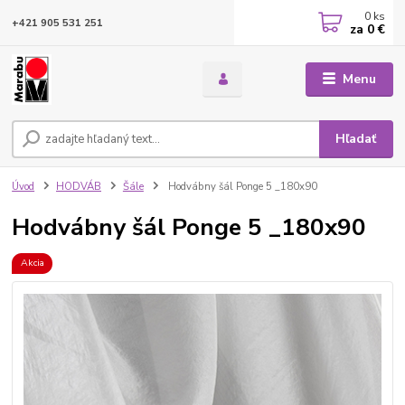
0
ks
+421 905 531 251
za
0 €
Menu
Hľadať
Úvod
HODVÁB
Šále
Hodvábny šál Ponge 5 _180x90
Hodvábny šál Ponge 5 _180x90
Akcia