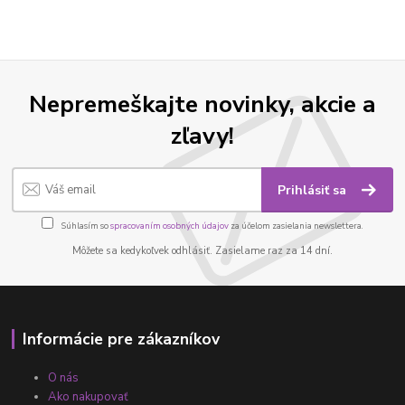
Nepremeškajte novinky, akcie a
zľavy!
Prihlásiť sa
Súhlasím so
spracovaním osobných údajov
za účelom zasielania newslettera.
Môžete sa kedykoľvek odhlásiť. Zasielame raz za 14 dní.
Informácie pre zákazníkov
O nás
Ako nakupovať