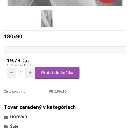
180x90
19,73 €
/
ks
16,04 €
bez DPH
Pridať do košíka
Číslo produktu:
P5_180x90
Tovar zaradený v kategóriách
HODVÁB
Šále