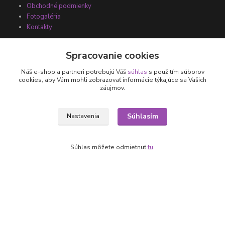
Obchodné podmienky
Fotogaléria
Kontakty
Spracovanie cookies
Náš e-shop a partneri potrebujú Váš
súhlas
s použitím súborov
cookies, aby Vám mohli zobrazovať informácie týkajúce sa Vašich
záujmov.
Súhlasím
Nastavenia
Kontakty
+421 905 531 251
Súhlas môžete odmietnuť
tu
.
info@parallax.sk