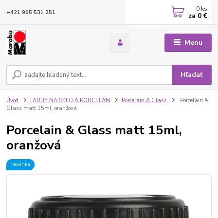
0
ks
+421 905 531 251
za
0 €
Menu
Hľadať
Úvod
FARBY NA SKLO A PORCELÁN
Porcelain & Glass
Porcelain &
Glass matt 15ml, oranžová
Porcelain & Glass matt 15ml,
oranžová
Novinka