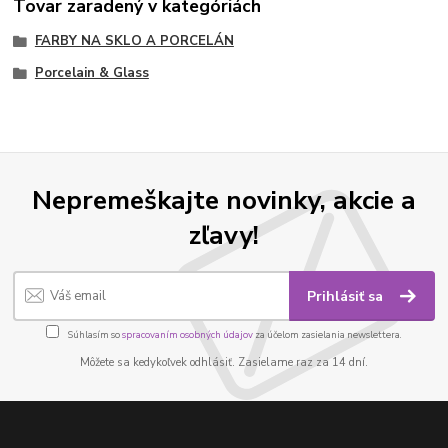
Tovar zaradený v kategóriách
FARBY NA SKLO A PORCELÁN
Porcelain & Glass
Nepremeškajte novinky, akcie a
zľavy!
Prihlásiť sa
Súhlasím so
spracovaním osobných údajov
za účelom zasielania newslettera.
Môžete sa kedykoľvek odhlásiť. Zasielame raz za 14 dní.