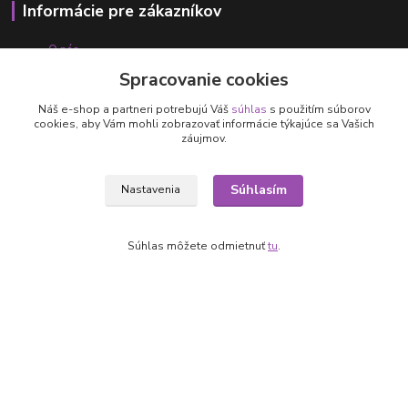
Informácie pre zákazníkov
O nás
Ako nakupovať
Spracovanie cookies
Obchodné podmienky
Fotogaléria
Náš e-shop a partneri potrebujú Váš
súhlas
s použitím súborov
cookies, aby Vám mohli zobrazovať informácie týkajúce sa Vašich
Kontakty
záujmov.
Súhlasím
Nastavenia
Súhlas môžete odmietnuť
tu
.
Kontakty
+421 905 531 251
info@parallax.sk