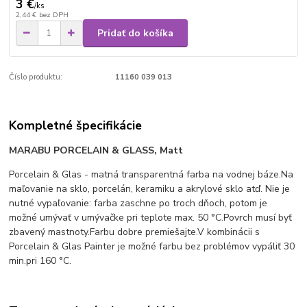
3 €
/
ks
2,44 €
bez DPH
Pridať do košíka
Číslo produktu:
11160 039 013
Kompletné špecifikácie
MARABU
PORCELAIN & GLASS, Matt
Porcelain & Glas - matná transparentná farba na vodnej báze.Na
maľovanie na sklo, porcelán, keramiku a akrylové sklo atď. Nie je
nutné vypaľovanie: farba zaschne po troch dňoch, potom je
možné umývať v umývačke pri teplote max. 50 °C.Povrch musí byť
zbavený mastnoty.Farbu dobre premiešajte.V kombinácii s
Porcelain & Glas Painter je možné farbu bez problémov vypáliť 30
min.pri 160 °C.