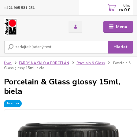
0
ks
+421 905 531 251
za
0 €
Menu
Hľadať
Úvod
FARBY NA SKLO A PORCELÁN
Porcelain & Glass
Porcelain &
Glass glossy 15ml, biela
Porcelain & Glass glossy 15ml,
biela
Novinka