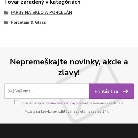
Tovar zaradený v kategóriách
FARBY NA SKLO A PORCELÁN
Porcelain & Glass
Nepremeškajte novinky, akcie a
zľavy!
Prihlásiť sa
Súhlasím so
spracovaním osobných údajov
za účelom zasielania newslettera.
Môžete sa kedykoľvek odhlásiť. Zasielame raz za 14 dní.