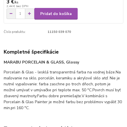
3 €
/
ks
2,44 €
bez DPH
Pridať do košíka
Číslo produktu:
11150 039 070
Kompletné špecifikácie
MARABU
PORCELAIN & GLASS, Glossy
Porcelain & Glas - lesklá transparentná farba na vodnej báze.Na
maľovanie na sklo, porcelán, keramiku a akrylové sklo atď. Nie je
nutné vypaľovanie: farba zaschne po troch dňoch, potom je
možné umývať v umývačke pri teplote max. 50 °C.Povrch musí byť
zbavený mastnoty.Farbu dobre premiešajte.V kombinácii s
Porcelain & Glas Painter je možné farbu bez problémov vypáliť 30
min.pri 160 °C.