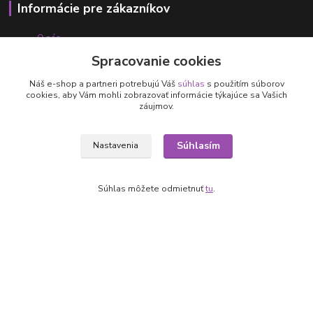
Informácie pre zákazníkov
O nás
Ako nakupovať
Spracovanie cookies
Obchodné podmienky
Fotogaléria
Náš e-shop a partneri potrebujú Váš
súhlas
s použitím súborov
cookies, aby Vám mohli zobrazovať informácie týkajúce sa Vašich
Kontakty
záujmov.
Súhlasím
Nastavenia
Súhlas môžete odmietnuť
tu
.
Kontakty
+421 905 531 251
info@parallax.sk