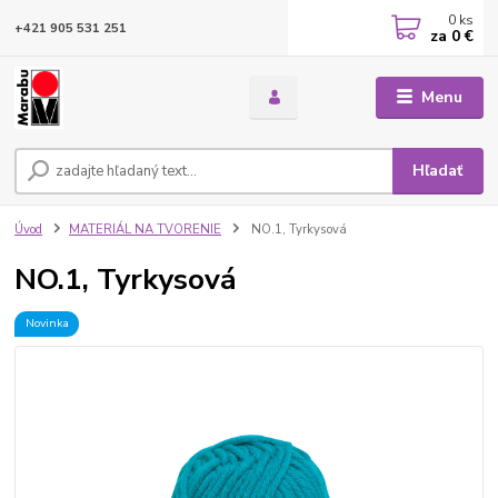
0
ks
+421 905 531 251
za
0 €
Menu
Hľadať
Úvod
MATERIÁL NA TVORENIE
NO.1, Tyrkysová
NO.1, Tyrkysová
Novinka