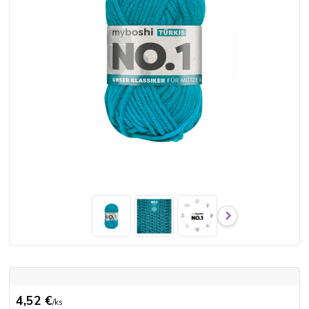
4,52 €
/
ks