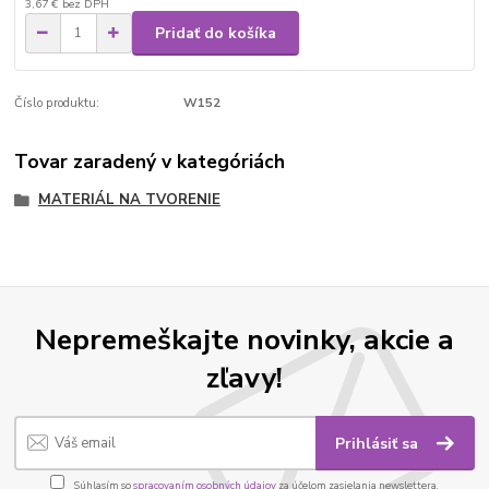
3,67 €
bez DPH
Pridať do košíka
Číslo produktu:
W152
Tovar zaradený v kategóriách
MATERIÁL NA TVORENIE
Nepremeškajte novinky, akcie a
zľavy!
Prihlásiť sa
Súhlasím so
spracovaním osobných údajov
za účelom zasielania newslettera.