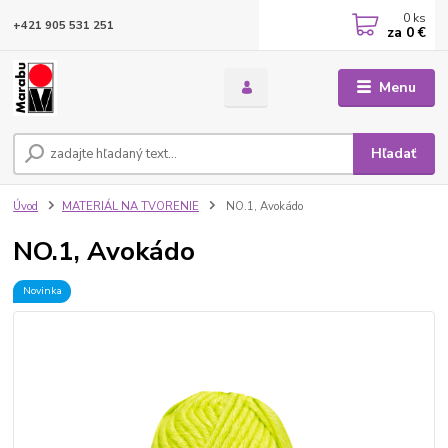
0
ks
+421 905 531 251
za
0 €
Menu
Hľadať
Úvod
MATERIÁL NA TVORENIE
NO.1, Avokádo
NO.1, Avokádo
Novinka