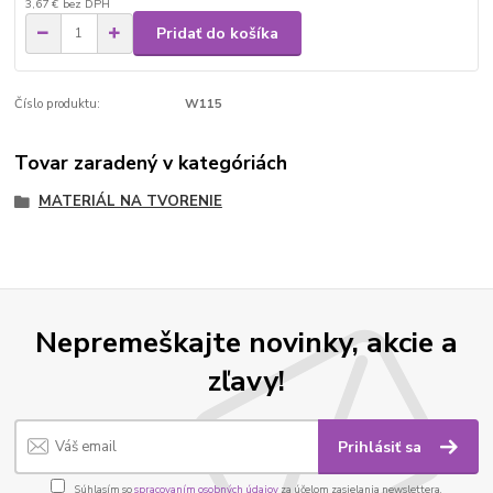
3,67 €
bez DPH
Pridať do košíka
Číslo produktu:
W115
Tovar zaradený v kategóriách
MATERIÁL NA TVORENIE
Nepremeškajte novinky, akcie a
zľavy!
Prihlásiť sa
Súhlasím so
spracovaním osobných údajov
za účelom zasielania newslettera.