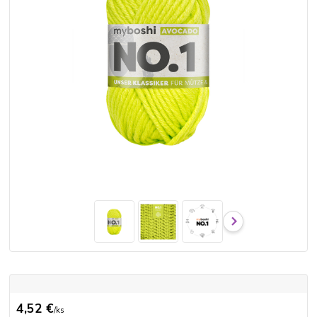
4,52 €
/
ks