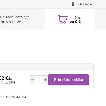
Prihlásenie
e si rady? Zavolajte.
0
ks
za
0 €
 905 531 251
52 €
/
ks
Pridať do košíka
 €
bez DPH
roduktu:
WMA004