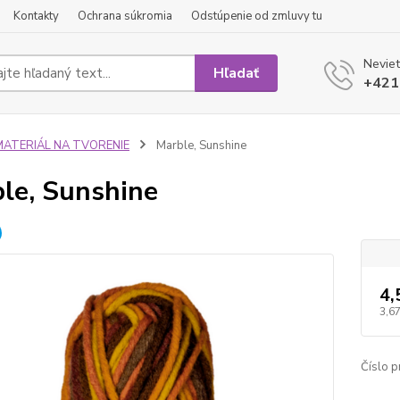
Kontakty
Ochrana súkromia
Odstúpenie od zmluvy tu
Neviet
Hľadať
+421
MATERIÁL NA TVORENIE
Marble, Sunshine
le, Sunshine
4,
3,67
Číslo p