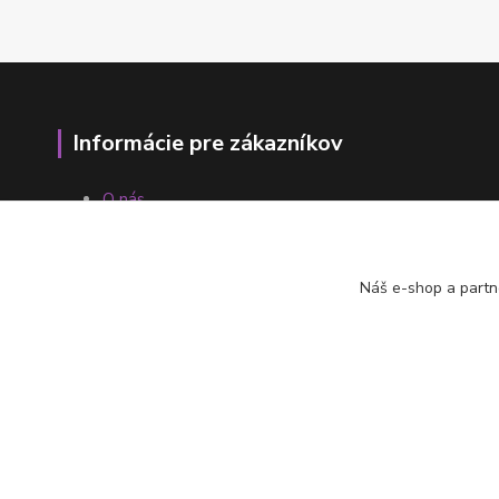
Informácie pre zákazníkov
O nás
Ako nakupovať
Obchodné podmienky
Fotogaléria
Náš e-shop a partn
Kontakty