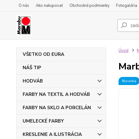
O nás
Ako nakupovať
Obchodné podmienky
Fotogaléria
Úvod
VŠETKO OD EURA
Marb
NÁŠ TIP
HODVÁB
Novinka
FARBY NA TEXTIL A HODVÁB
FARBY NA SKLO A PORCELÁN
UMELECKÉ FARBY
KRESLENIE A ILUSTRÁCIA