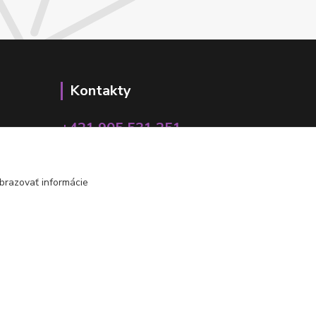
Kontakty
+421 905 531 251
info@parallax.sk
brazovať informácie
Vytvorené na
Eshop-rychlo.sk