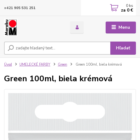
0
ks
+421 905 531 251
za
0 €
Menu
Hľadať
Úvod
UMELECKÉ FARBY
Green
Green 100ml, biela krémová
Green 100ml, biela krémová