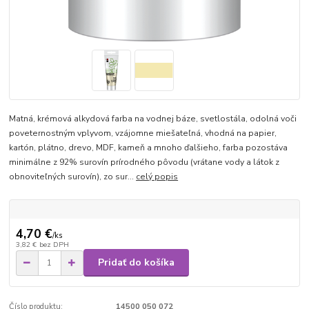
Matná, krémová alkydová farba na vodnej báze, svetlostála, odolná voči
poveternostným vplyvom, vzájomne miešateľná, vhodná na papier,
kartón, plátno, drevo, MDF, kameň a mnoho ďalšieho, farba pozostáva
minimálne z 92% surovín prírodného pôvodu (vrátane vody a látok z
obnoviteľných surovín), zo sur...
celý popis
4,70 €
/
ks
3,82 €
bez DPH
Pridať do košíka
Číslo produktu:
14500 050 072