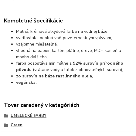
Kompletné špecifikácie
Matná, krémová alkydová farba na vodnej báze
,
svetlostála, odolná voči poveternostným vplyvom,
vzájomne miešateľná,
vhodná na papier, kartón, plátno, drevo, MDF, kameň a
mnoho ďalšieho,
farba pozostáva minimálne z
92% surovín prírodného
pôvodu
(vrátane vody a látok z obnoviteľných surovín)
,
zo surovín na báze rastlinného oleja,
vegánska.
Tovar zaradený v kategóriách
UMELECKÉ FARBY
Green