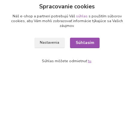
Spracovanie cookies
Náš e-shop a partneri potrebujú Váš
súhlas
s použitím súborov
cookies, aby Vám mohli zobrazovať informácie týkajúce sa Vašich
Nepremeškajte novinky, akcie a
záujmov.
zľavy!
Súhlasím
Nastavenia
Prihlásiť sa
Súhlas môžete odmietnuť
tu
.
Súhlasím so
spracovaním osobných údajov
za účelom zasielania newslettera.
Môžete sa kedykoľvek odhlásiť. Zasielame raz za 14 dní.
Informácie pre zákazníkov
O nás
Ako nakupovať
Obchodné podmienky