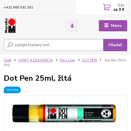
0
ks
+421 905 531 251
za
0 €
Menu
Hľadať
Úvod
CRAFT A DEKORÁCIA
Pen / Liner
DOT PEN
Dot Pen 25ml,
žltá
Dot Pen 25ml, žltá
Novinka