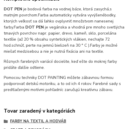
DOT PEN
je bodová farba na vodnej báze, ktorá zasychá,
s
matným povrchom.
Farba automaticky vytvára vyvýšené
bodky,
ktorých veľkosť sa dá ľahko ovplyvniť množstvom nanesenej
farby.
Farba
DOT PEN
je vegánska a vhodná pre mnoho svetlých
a
tmavých povrchov napr. papier, drevo, kameň, sklo, porcelán
a
textílie (až 20 % obsahu syntetických vlákien, nechajte 72
hod.
schnúť, perte na jemnú bielizeň na 30 ° C ).
Farby je možné
miešať medzi
sebou a nie je nutná fixácia ani na textile.
Rôznych farebných variácií docielite, keď ešte do mokrej farby
pridáte ďalšie odtiene.
Pomocou techniky DOT PAINTING môžete zábavnou formou
podporovať detskú motoriku, a to od ich 4 rokov. Farebné sady s
predtlačenými motívmi pohľadníc zaručujú kreatívnu zábavu.
Tovar zaradený v kategóriách
FARBY NA TEXTIL A HODVÁB