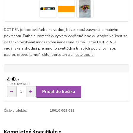
DOT PEN je bodová farba na vodnej báze, ktorá zasychá, s matným
povrchom. Farba automaticky vytvára vyvýšené bodky, ktorých veľkosť sa
dá ľahko ovplyvniť množstvom nanesenej farby. Farba DOT PEN je
vegánska a vhodná pre mnoho svetlých a tmavých povrchov napr.
papier, drevo, kameň, sklo, porcelán a t...
celý popis
4 €
/
ks
3,25 €
bez DPH
Pridať do košíka
Číslo produktu:
18010 009 019
Kompletné špecifikácie