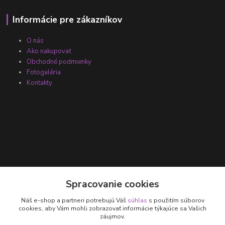
Informácie pre zákazníkov
O nás
Ako nakupovať
Obchodné podmienky
Fotogaléria
Kontakty
Kontakty
Spracovanie cookies
Náš e-shop a partneri potrebujú Váš
súhlas
s použitím súborov
+421 905 531 251
cookies, aby Vám mohli zobrazovať informácie týkajúce sa Vašich
záujmov.