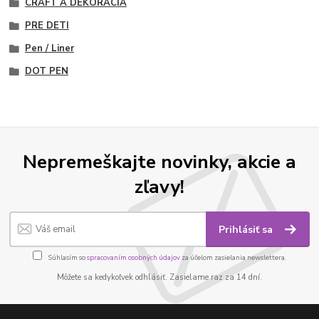
CRAFT A DEKORÁCIA
PRE DETI
Pen / Liner
DOT PEN
Nepremeškajte novinky, akcie a
zľavy!
Prihlásiť sa
Súhlasím so
spracovaním osobných údajov
za účelom zasielania newslettera.
Môžete sa kedykoľvek odhlásiť. Zasielame raz za 14 dní.