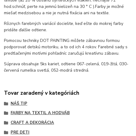
textílie (až 20 % obsahu syntetických vlákien, nechajte 72
hod.
schnúť, perte na jemnú bielizeň na 30 ° C ).
Farby je možné
miešať medzi
sebou a nie je nutná fixácia ani na textile.
Rôznych farebných variácií docielite, keď ešte do mokrej farby
pridáte ďalšie odtiene.
Pomocou techniky DOT PAINTING môžete zábavnou formou
podporovať detskú motoriku, a to od ich 4 rokov. Farebné sady s
predtlačenými motívmi pohľadníc zaručujú kreatívnu zábavu.
Súprava obsahuje 5ks kariet, odtiene 067-zelená, 019-žltá, 030-
červená rumelka svetlá, 052-modrá stredná.
Tovar zaradený v kategóriách
NÁŠ TIP
FARBY NA TEXTIL A HODVÁB
CRAFT A DEKORÁCIA
PRE DETI