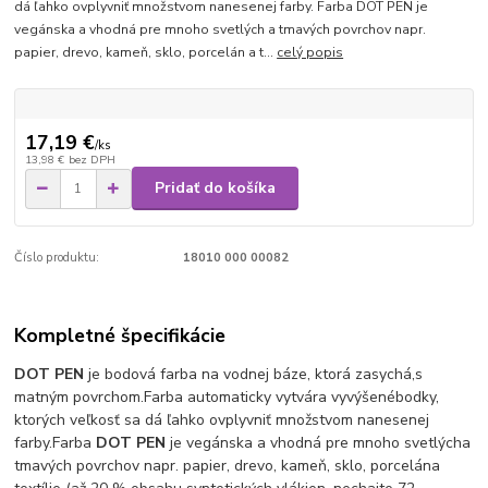
dá ľahko ovplyvniť množstvom nanesenej farby. Farba DOT PEN je
vegánska a vhodná pre mnoho svetlých a tmavých povrchov napr.
papier, drevo, kameň, sklo, porcelán a t...
celý popis
17,19 €
/
ks
13,98 €
bez DPH
Pridať do košíka
Číslo produktu:
18010 000 00082
Kompletné špecifikácie
DOT PEN
je bodová farba na vodnej báze, ktorá zasychá,
s
matným povrchom.
Farba automaticky vytvára vyvýšené
bodky,
ktorých veľkosť sa dá ľahko ovplyvniť množstvom nanesenej
farby.
Farba
DOT PEN
je vegánska a vhodná pre mnoho svetlých
a
tmavých povrchov napr. papier, drevo, kameň, sklo, porcelán
a