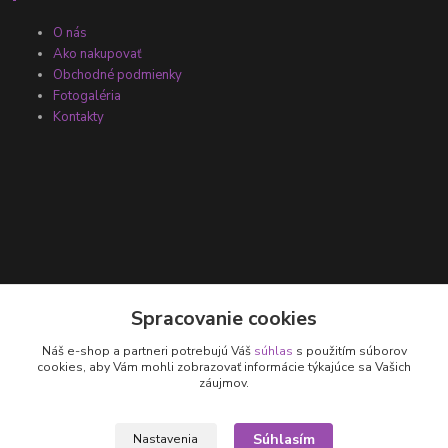
O nás
Ako nakupovať
Obchodné podmienky
Fotogaléria
Kontakty
Kontakty
Spracovanie cookies
Náš e-shop a partneri potrebujú Váš
súhlas
s použitím súborov
+421 905 531 251
cookies, aby Vám mohli zobrazovať informácie týkajúce sa Vašich
záujmov.
info@parallax.sk
Súhlasím
Nastavenia