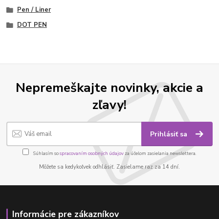
Pen / Liner
DOT PEN
Nepremeškajte novinky, akcie a
zľavy!
Prihlásiť sa
Súhlasím so
spracovaním osobných údajov
za účelom zasielania newslettera.
Môžete sa kedykoľvek odhlásiť. Zasielame raz za 14 dní.
Informácie pre zákazníkov