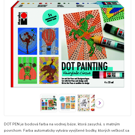
DOT PEN je bodová farba na vodnej báze, ktorá zasychá, s matným
povrchom. Farba automaticky vytvára vyvýšené bodky, ktorých veľkosť sa