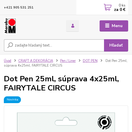
0
ks
+421 905 531 251
za
0 €
Menu
Hľadať
Úvod
CRAFT A DEKORÁCIA
Pen / Liner
DOT PEN
Dot Pen 25ml,
súprava 4x25ml, FAIRYTALE CIRCUS
Dot Pen 25ml, súprava 4x25ml,
FAIRYTALE CIRCUS
Novinka