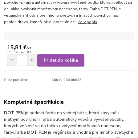
povrchom. Farba automaticky vytvára vyvýšené bodky, ktorých veľkosť sa
dá ľahko ovplyvniť množstvom nanesenej farby. Farba DOT PEN je
vegánska a vhodná pre mnoho svetlých a tmavých povrchov napr.
papier, drevo, kameň, sklo, porcelán a t...
celý popis
15,81 €
/
ks
12,85 €
bez DPH
Pridať do košíka
Číslo produktu:
18010 000 00083
Kompletné špecifikácie
DOT PEN
je bodová farba na vodnej báze, ktorá zasychá,
s
matným povrchom.
Farba automaticky vytvára vyvýšené
bodky,
ktorých veľkosť sa dá ľahko ovplyvniť množstvom nanesenej
farby.
Farba
DOT PEN
je vegánska a vhodná pre mnoho svetlých
a