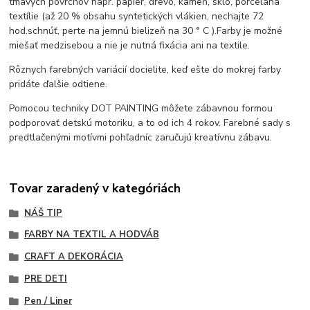
tmavých povrchov napr. papier, drevo, kameň, sklo, porcelán
a
textílie (až 20 % obsahu syntetických vlákien, nechajte 72
hod.
schnúť, perte na jemnú bielizeň na 30 ° C ).
Farby je možné
miešať medzi
sebou a nie je nutná fixácia ani na textile.
Rôznych farebných variácií docielite, keď ešte do mokrej farby
pridáte ďalšie odtiene.
Pomocou techniky DOT PAINTING môžete zábavnou formou
podporovať detskú motoriku, a to od ich 4 rokov. Farebné sady s
predtlačenými motívmi pohľadníc zaručujú kreatívnu zábavu.
Tovar zaradený v kategóriách
NÁŠ TIP
FARBY NA TEXTIL A HODVÁB
CRAFT A DEKORÁCIA
PRE DETI
Pen / Liner