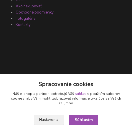
O nás
Ako nakupovať
Obchodné podmienky
Fotogaléria
Kontakty
Kontakty
Spracovanie cookies
Náš e-shop a partneri potrebujú Váš
súhlas
s použitím súborov
+421 905 531 251
cookies, aby Vám mohli zobrazovať informácie týkajúce sa Vašich
záujmov.
info@parallax.sk
Súhlasím
Nastavenia