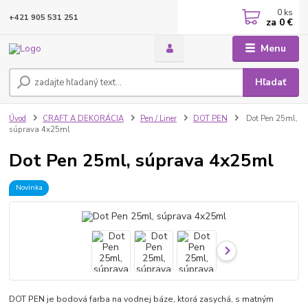
0
ks
+421 905 531 251
za
0 €
Menu
Hľadať
Úvod
CRAFT A DEKORÁCIA
Pen / Liner
DOT PEN
Dot Pen 25ml,
súprava 4x25ml
Dot Pen 25ml, súprava 4x25ml
Novinka
DOT PEN je bodová farba na vodnej báze, ktorá zasychá, s matným