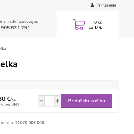
Prihlásenie
e si rady? Zavolajte.
0
ks
za
0 €
 905 531 251
elka
melka
30 €
/
ks
Pridať do košíka
 €
bez DPH
roduktu:
21070 006 006