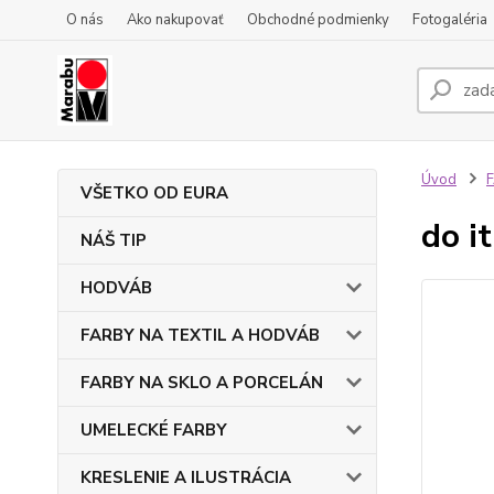
O nás
Ako nakupovať
Obchodné podmienky
Fotogaléria
Úvod
F
VŠETKO OD EURA
do i
NÁŠ TIP
HODVÁB
FARBY NA TEXTIL A HODVÁB
FARBY NA SKLO A PORCELÁN
UMELECKÉ FARBY
KRESLENIE A ILUSTRÁCIA