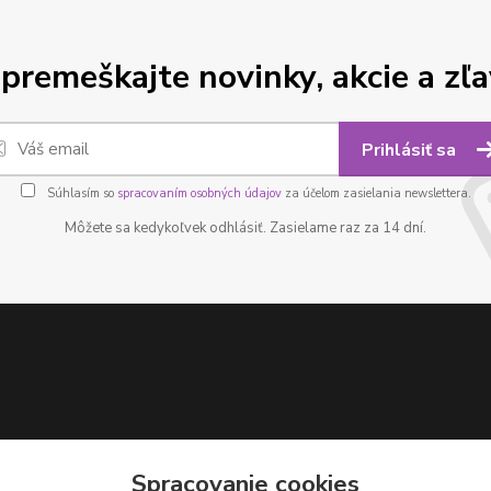
premeškajte novinky, akcie a zľa
Prihlásiť sa
Súhlasím so
spracovaním osobných údajov
za účelom zasielania newslettera.
Môžete sa kedykoľvek odhlásiť. Zasielame raz za 14 dní.
Spracovanie cookies