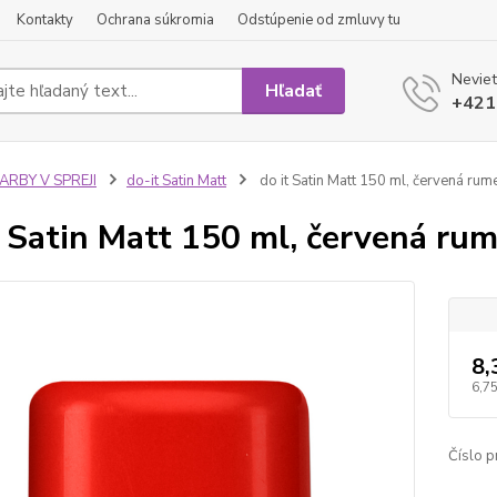
Kontakty
Ochrana súkromia
Odstúpenie od zmluvy tu
Neviet
Hľadať
+421
ARBY V SPREJI
do-it Satin Matt
do it Satin Matt 150 ml, červená rum
t Satin Matt 150 ml, červená ru
8,
6,75
Číslo p