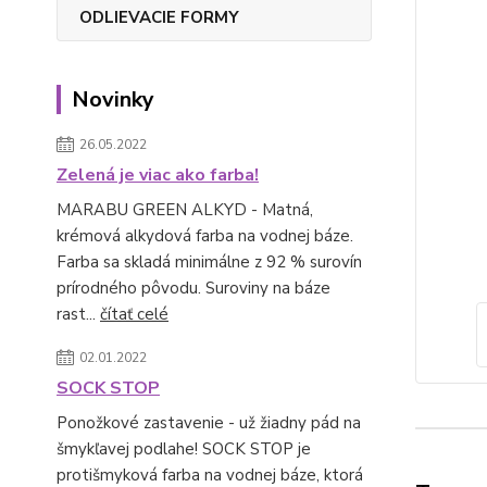
ODLIEVACIE FORMY
Novinky
26.05.2022
Zelená je viac ako farba!
MARABU GREEN ALKYD - Matná,
krémová alkydová farba na vodnej báze.
Farba sa skladá minimálne z 92 % surovín
prírodného pôvodu. Suroviny na báze
rast...
čítať celé
02.01.2022
SOCK STOP
Ponožkové zastavenie - už žiadny pád na
šmykľavej podlahe! SOCK STOP je
protišmyková farba na vodnej báze, ktorá