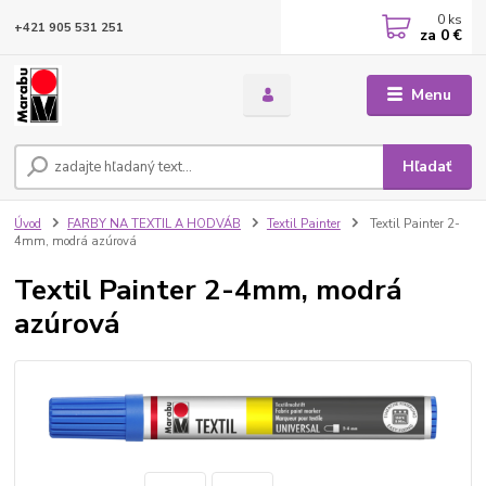
0
ks
+421 905 531 251
za
0 €
Menu
Hľadať
Úvod
FARBY NA TEXTIL A HODVÁB
Textil Painter
Textil Painter 2-
4mm, modrá azúrová
Textil Painter 2-4mm, modrá
azúrová