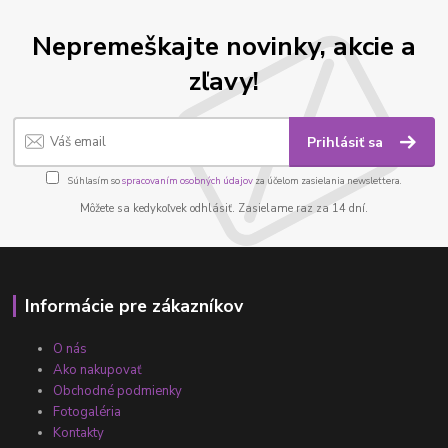
Nepremeškajte novinky, akcie a
zľavy!
Prihlásiť sa
Súhlasím so
spracovaním osobných údajov
za účelom zasielania newslettera.
Môžete sa kedykoľvek odhlásiť. Zasielame raz za 14 dní.
Informácie pre zákazníkov
O nás
Ako nakupovať
Obchodné podmienky
Fotogaléria
Kontakty