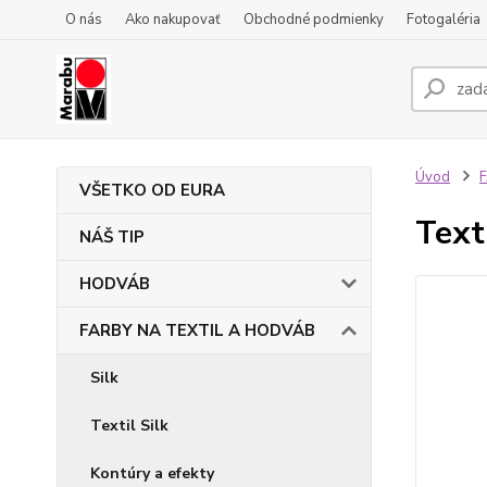
O nás
Ako nakupovať
Obchodné podmienky
Fotogaléria
Úvod
VŠETKO OD EURA
Text
NÁŠ TIP
HODVÁB
FARBY NA TEXTIL A HODVÁB
Silk
Textil Silk
Kontúry a efekty