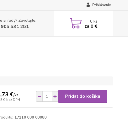
Prihlásenie
e si rady? Zavolajte.
0
ks
za
0 €
 905 531 251
,73 €
/
ks
Pridať do košíka
98 €
bez DPH
roduktu:
17110 000 00080