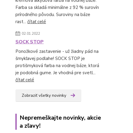
krémová alkydová farba na vodnej báze.
Farba sa skladá minimálne z 92 % surovín
prírodného pôvodu. Suroviny na báze
rast...
čítať celé
02.01.2022
SOCK STOP
Ponožkové zastavenie - už žiadny pád na
šmykľavej podlahe! SOCK STOP je
protišmyková farba na vodnej báze, ktorá
je podobná gume. Je vhodná pre svetl...
čítať celé
Zobraziť všetky novinky
Nepremeškajte novinky, akcie
a zľavy!