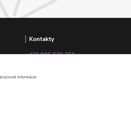
Kontakty
+421 905 531 251
info@parallax.sk
brazovať informácie
Vytvorené na
Eshop-rychlo.sk