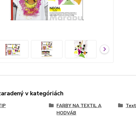
zaradený v kategóriách
TIP
FARBY NA TEXTIL A
Text
HODVÁB