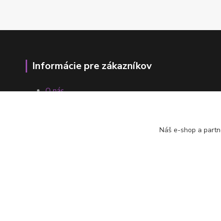
Informácie pre zákazníkov
O nás
Ako nakupovať
Obchodné podmienky
Fotogaléria
Náš e-shop a partn
Kontakty