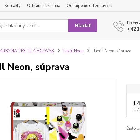
Kontakty
Ochrana súkromia
Odstúpenie od zmluvy tu
Neviet
Hľadať
+421
FARBY NA TEXTIL A HODVÁB
Textil Neon
Textil Neon, súprava
il Neon, súprava
14
11,
Číslo p