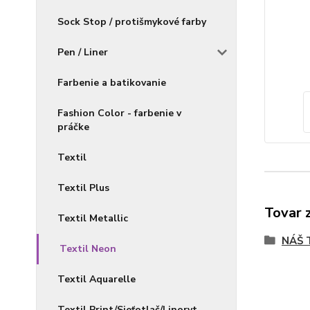
Sock Stop / protišmykové farby
Pen / Liner
Farbenie a batikovanie
Fashion Color - farbenie v
práčke
Textil
Textil Plus
Tovar 
Textil Metallic
NÁŠ 
Textil Neon
Textil Aquarelle
Textil Print/Sieťotlač/Linoryt