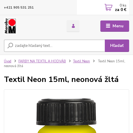
0
ks
+421 905 531 251
za
0 €
Menu
Hľadať
Úvod
FARBY NA TEXTIL A HODVÁB
Textil Neon
Textil Neon 15ml,
neonová žltá
Textil Neon 15ml, neonová žltá