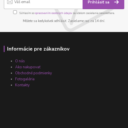
Prihlásiť sa
Súhlasím so
spracovaním osobných údajov
za účelom zasielania newslettera.
Môžete sa kedykoľvek odhlásiť. Zasielame raz za 14 dní.
Informácie pre zákazníkov
O nás
Ako nakupovať
Obchodné podmienky
Fotogaléria
Kontakty