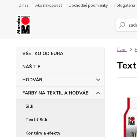
O nás
Ako nakupovať
Obchodné podmienky
Fotogaléria
Úvod
VŠETKO OD EURA
Text
NÁŠ TIP
HODVÁB
FARBY NA TEXTIL A HODVÁB
Silk
Textil Silk
Kontúry a efekty