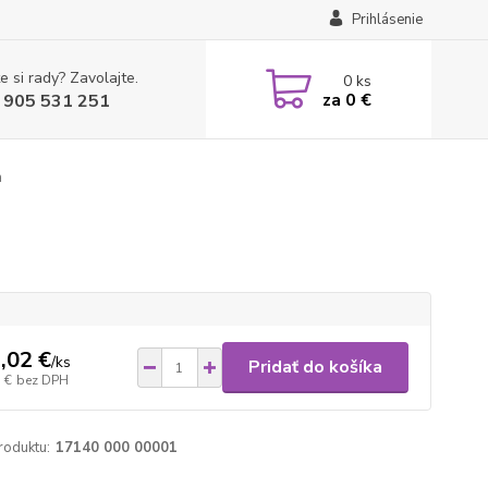
Prihlásenie
e si rady? Zavolajte.
0
ks
za
0 €
 905 531 251
a
,02 €
/
ks
Pridať do košíka
 €
bez DPH
roduktu:
17140 000 00001