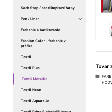
Sock Stop / protišmykové farby
Pen / Liner
Farbenie a batikovanie
Fashion Color - farbenie v
práčke
Textil
Tovar 
Textil Plus
FARB
Textil Metallic
HOD
Textil Neon
Textil Aquarelle
Textil Print/Sieťotlač/Linoryt