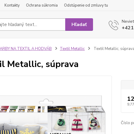
Kontakty
Ochrana súkromia
Odstúpenie od zmluvy tu
Neviet
Hľadať
+421
FARBY NA TEXTIL A HODVÁB
Textil Metallic
Textil Metallic, súprav
il Metallic, súprava
12
9,77
Číslo p