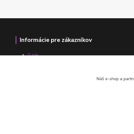
Informácie pre zákazníkov
O nás
Ako nakupovať
Obchodné podmienky
Fotogaléria
Náš e-shop a partn
Kontakty