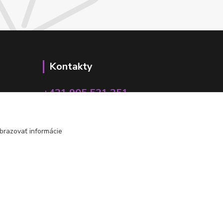
Kontakty
+421 905 531 251
info@parallax.sk
brazovať informácie
Vytvorené na
Eshop-rychlo.sk