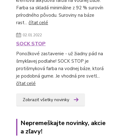
krémová alkydová farba na vodnej báze.
Farba sa skladá minimálne z 92 % surovín
prírodného pôvodu. Suroviny na báze
rast...
čítať celé
02.01.2022
SOCK STOP
Ponožkové zastavenie - už žiadny pád na
šmykľavej podlahe! SOCK STOP je
protišmyková farba na vodnej báze, ktorá
je podobná gume. Je vhodná pre svetl...
čítať celé
Zobraziť všetky novinky
Nepremeškajte novinky, akcie
a zľavy!