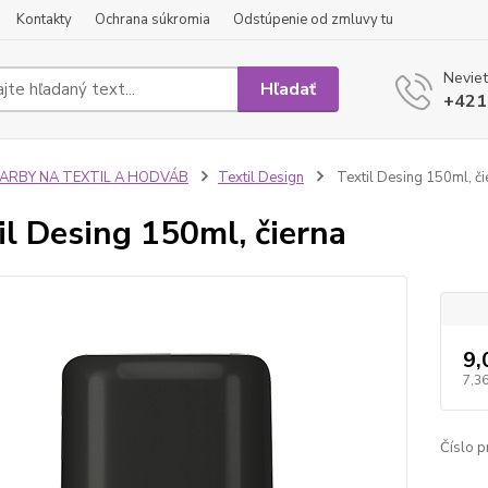
Kontakty
Ochrana súkromia
Odstúpenie od zmluvy tu
Neviet
Hľadať
+421
FARBY NA TEXTIL A HODVÁB
Textil Design
Textil Desing 150ml, či
il Desing 150ml, čierna
9,
7,36
Číslo p