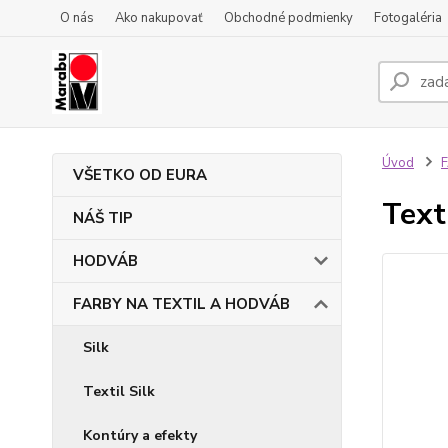
O nás
Ako nakupovať
Obchodné podmienky
Fotogaléria
Úvod
VŠETKO OD EURA
Text
NÁŠ TIP
HODVÁB
FARBY NA TEXTIL A HODVÁB
Silk
Textil Silk
Kontúry a efekty