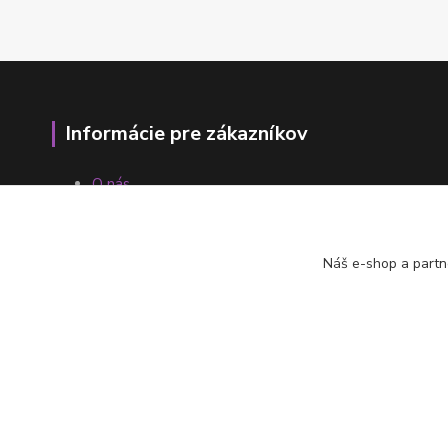
Informácie pre zákazníkov
O nás
Ako nakupovať
Obchodné podmienky
Fotogaléria
Náš e-shop a partn
Kontakty