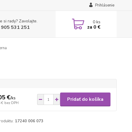
Prihlásenie
e si rady? Zavolajte.
0
ks
za
0 €
 905 531 251
erna
05 €
/
ks
Pridať do košíka
 €
bez DPH
roduktu:
17240 006 073