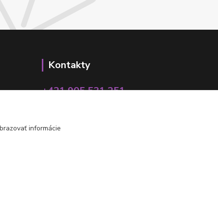
Kontakty
+421 905 531 251
info@parallax.sk
brazovať informácie
Vytvorené na
Eshop-rychlo.sk