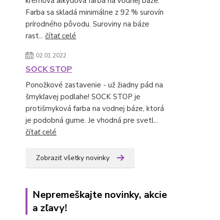
krémová alkydová farba na vodnej báze.
Farba sa skladá minimálne z 92 % surovín
prírodného pôvodu. Suroviny na báze
rast...
čítať celé
02.01.2022
SOCK STOP
Ponožkové zastavenie - už žiadny pád na
šmykľavej podlahe! SOCK STOP je
protišmyková farba na vodnej báze, ktorá
je podobná gume. Je vhodná pre svetl...
čítať celé
Zobraziť všetky novinky
Nepremeškajte novinky, akcie
a zľavy!