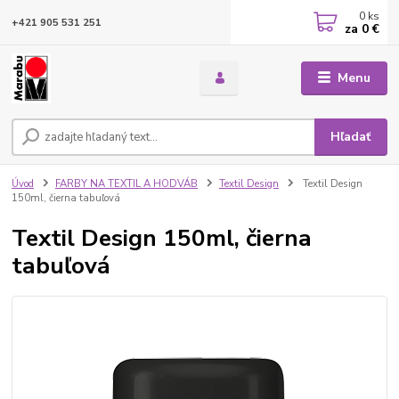
0
ks
+421 905 531 251
za
0 €
Menu
Hľadať
Úvod
FARBY NA TEXTIL A HODVÁB
Textil Design
Textil Design
150ml, čierna tabuľová
Textil Design 150ml, čierna
tabuľová