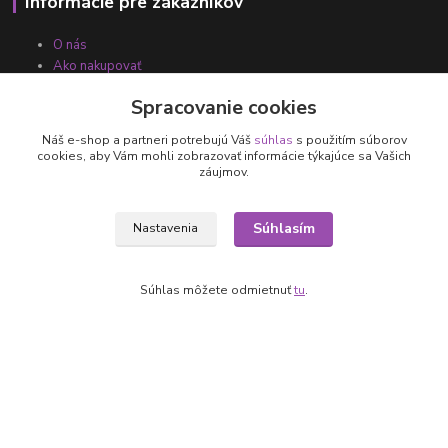
Informácie pre zákazníkov
O nás
Ako nakupovať
Obchodné podmienky
Spracovanie cookies
Fotogaléria
Kontakty
Náš e-shop a partneri potrebujú Váš
súhlas
s použitím súborov
cookies, aby Vám mohli zobrazovať informácie týkajúce sa Vašich
záujmov.
Súhlasím
Nastavenia
Súhlas môžete odmietnuť
tu
.
Kontakty
+421 905 531 251
info@parallax.sk