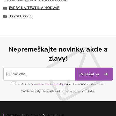
FARBY NA TEXTIL A HODVÁB
Textil Design
Nepremeškajte novinky, akcie a
zľavy!
Prihlásiť sa
Súhlasím so
spracovaním osobných údajov
za účelom zasielania newslettera.
Môžete sa kedykoľvek odhlásiť. Zasielame raz za 14 dní.