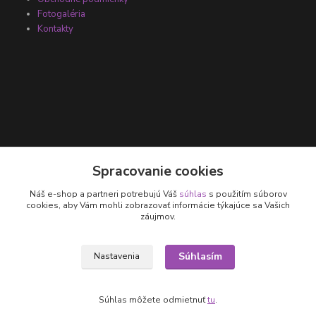
Fotogaléria
Kontakty
Kontakty
Spracovanie cookies
Náš e-shop a partneri potrebujú Váš
súhlas
s použitím súborov
+421 905 531 251
cookies, aby Vám mohli zobrazovať informácie týkajúce sa Vašich
záujmov.
info@parallax.sk
Súhlasím
Nastavenia
Súhlas môžete odmietnuť
tu
.
Vytvorené na
Eshop-rychlo.sk