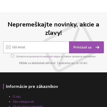
Nepremeškajte novinky, akcie a
zľavy!
Prihlásiť sa
Súhlasím so
spracovaním osobných údajov
za účelom zasielania newslettera.
Môžete sa kedykoľvek odhlásiť. Zasielame raz za 14 dní.
Informácie pre zákazníkov
O nás
Ako nakupovať
Obchodné podmienky