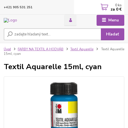
0
ks
+421 905 531 251
za
0 €
Menu
Hľadať
Úvod
FARBY NA TEXTIL A HODVÁB
Textil Aquarelle
Textil Aquarelle
15ml, cyan
Textil Aquarelle 15ml, cyan