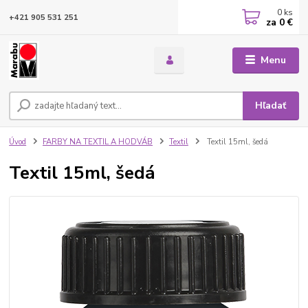
0
ks
+421 905 531 251
za
0 €
Menu
Hľadať
Úvod
FARBY NA TEXTIL A HODVÁB
Textil
Textil 15ml, šedá
Textil 15ml, šedá