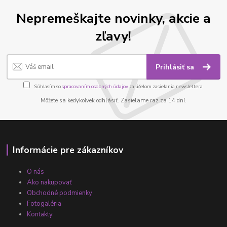
Nepremeškajte novinky, akcie a
zľavy!
Prihlásiť sa
Súhlasím so
spracovaním osobných údajov
za účelom zasielania newslettera.
Môžete sa kedykoľvek odhlásiť. Zasielame raz za 14 dní.
Informácie pre zákazníkov
O nás
Ako nakupovať
Obchodné podmienky
Fotogaléria
Kontakty