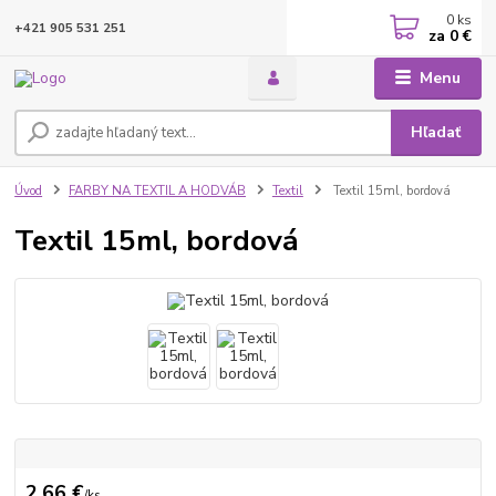
0
ks
+421 905 531 251
za
0 €
Menu
Hľadať
Úvod
FARBY NA TEXTIL A HODVÁB
Textil
Textil 15ml, bordová
Textil 15ml, bordová
2,66 €
/
ks