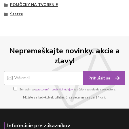
POMÔCKY NA TVORENIE
Štetce
Nepremeškajte novinky, akcie a
zľavy!
Prihlásiť sa
Súhlasím so
spracovaním osobných údajov
za účelom zasielania newslettera.
Môžete sa kedykoľvek odhlásiť. Zasielame raz za 14 dní.
Informácie pre zákazníkov