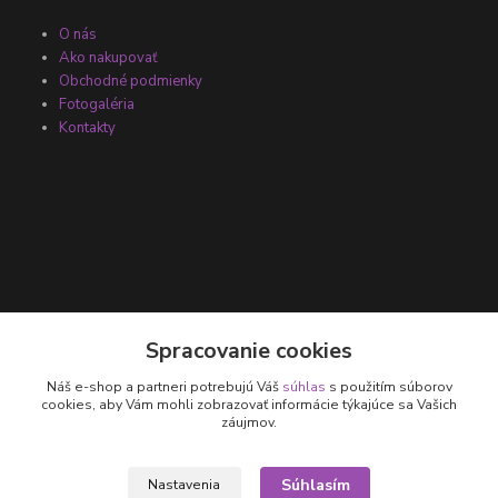
O nás
Ako nakupovať
Obchodné podmienky
Fotogaléria
Kontakty
Kontakty
Spracovanie cookies
Náš e-shop a partneri potrebujú Váš
súhlas
s použitím súborov
+421 905 531 251
cookies, aby Vám mohli zobrazovať informácie týkajúce sa Vašich
záujmov.
info@parallax.sk
Súhlasím
Nastavenia