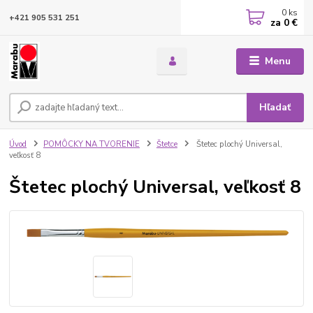
0
ks
+421 905 531 251
za
0 €
Menu
Hľadať
Úvod
POMÔCKY NA TVORENIE
Štetce
Štetec plochý Universal,
veľkosť 8
Štetec plochý Universal, veľkosť 8