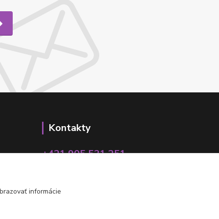
Kontakty
+421 905 531 251
info@parallax.sk
brazovať informácie