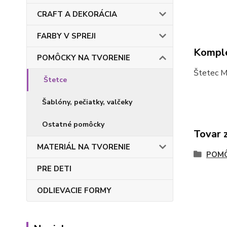
CRAFT A DEKORÁCIA
FARBY V SPREJI
Komple
POMÔCKY NA TVORENIE
Štetec Ma
Štetce
Šablóny, pečiatky, valčeky
Ostatné pomôcky
Tovar 
MATERIÁL NA TVORENIE
POMÔ
PRE DETI
ODLIEVACIE FORMY