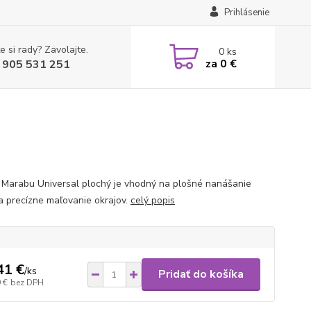
Prihlásenie
e si rady? Zavolajte.
0
ks
za
0 €
 905 531 251
 Marabu Universal plochý je vhodný na plošné nanášanie
 a precízne maľovanie okrajov.
celý popis
41 €
/
ks
Pridať do košíka
 €
bez DPH