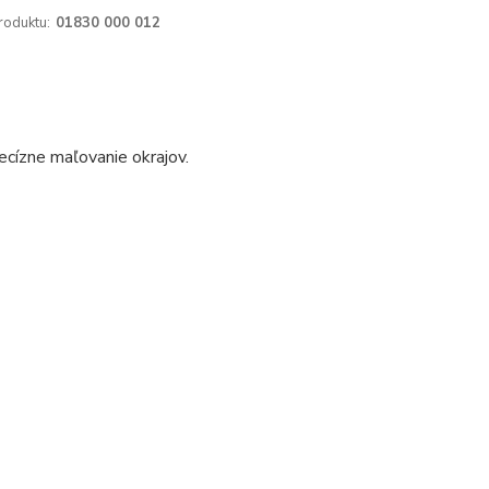
roduktu:
01830 000 012
ecízne maľovanie okrajov.