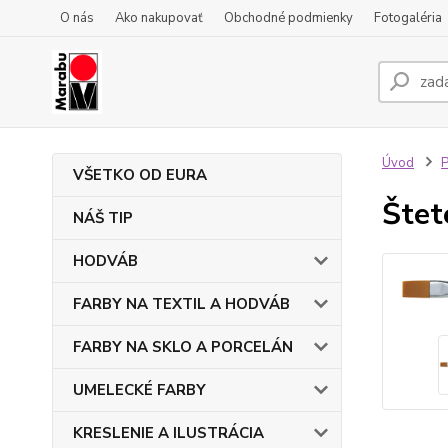
O nás
Ako nakupovať
Obchodné podmienky
Fotogaléria
Úvod
VŠETKO OD EURA
Štet
NÁŠ TIP
HODVÁB
FARBY NA TEXTIL A HODVÁB
FARBY NA SKLO A PORCELÁN
UMELECKÉ FARBY
KRESLENIE A ILUSTRÁCIA