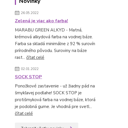
Novinky
26.05.2022
Zelená je viac ako farba!
MARABU GREEN ALKYD - Matná,
krémová alkydová farba na vodnej báze.
Farba sa skladá minimálne z 92 % surovín
prírodného pôvodu. Suroviny na báze
rast...
čítať celé
02.01.2022
SOCK STOP
Ponožkové zastavenie - už žiadny pád na
šmykľavej podlahe! SOCK STOP je
protišmyková farba na vodnej báze, ktorá
je podobná gume. Je vhodná pre svetl...
čítať celé