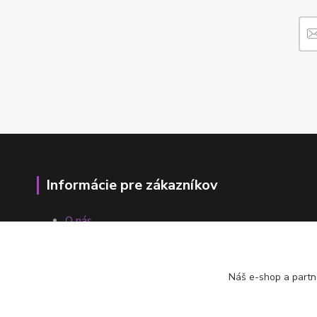
Informácie pre zákazníkov
O nás
Ako nakupovať
Obchodné podmienky
Fotogaléria
Náš e-shop a partn
Kontakty