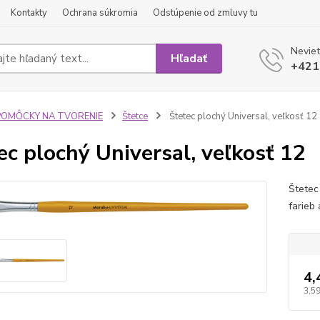
Kontakty
Ochrana súkromia
Odstúpenie od zmluvy tu
Neviet
Hľadať
+421
POMÔCKY NA TVORENIE
Štetce
Štetec plochý Universal, veľkosť 12
ec plochý Universal, veľkosť 12
Štetec
farieb
4,
3,59