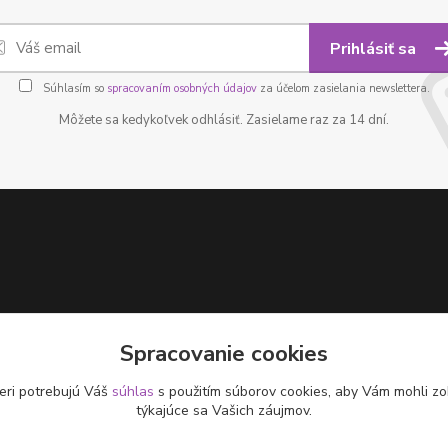
Prihlásiť sa
Súhlasím so
spracovaním osobných údajov
za účelom zasielania newslettera.
Môžete sa kedykoľvek odhlásiť. Zasielame raz za 14 dní.
Spracovanie cookies
eri potrebujú Váš
súhlas
s použitím súborov cookies, aby Vám mohli zo
týkajúce sa Vašich záujmov.