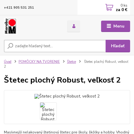
0
ks
+421 905 531 251
za
0 €
Menu
Hľadať
Úvod
POMÔCKY NA TVORENIE
Štetce
Štetec plochý Robust, veľkosť
2
Štetec plochý Robust, veľkosť 2
Masívnejší nelakovaný štetinový štetec pre školy, škôlky a hobby. Vhodný