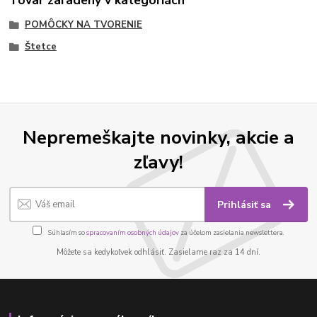
POMÔCKY NA TVORENIE
Štetce
Nepremeškajte novinky, akcie a
zľavy!
Prihlásiť sa
Súhlasím so
spracovaním osobných údajov
za účelom zasielania newslettera.
Môžete sa kedykoľvek odhlásiť. Zasielame raz za 14 dní.