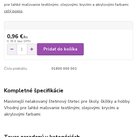
pre ľahké maľovanie textilnými, olejovými, krycími a akrylovými farbami.
celý popis
0,96 €
/
ks
0,78 €
bez DPH
Pridať do košíka
Číslo produktu:
01800 000 002
Kompletné špecifikácie
Masívnejší nelakovaný štetinový štetec pre školy, škôlky a hobby.
Vhodný pre ľahké maľovanie textilnými, olejovými, krycími a
akrylovými farbami.
Tovar zaradený v kategóriách