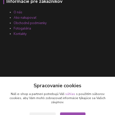
Informácie pre zákazníkov
O nás
Ako nakupovať
Obchodné podmienky
Fotogaléria
Kontakty
Kontakty
Spracovanie cookies
Náš e-shop a partneri potrebujú Váš
súhlas
s použitím súborov
+421 905 531 251
cookies, aby Vám mohli zobrazovať informácie týkajúce sa Vašich
záujmov.
info@parallax.sk