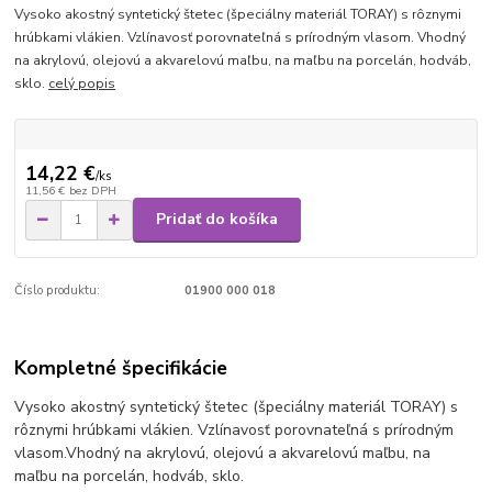
Vysoko akostný syntetický štetec (špeciálny materiál TORAY) s rôznymi
hrúbkami vlákien. Vzlínavosť porovnateľná s prírodným vlasom. Vhodný
na akrylovú, olejovú a akvarelovú maľbu, na maľbu na porcelán, hodváb,
sklo.
celý popis
14,22 €
/
ks
11,56 €
bez DPH
Pridať do košíka
Číslo produktu:
01900 000 018
Kompletné špecifikácie
Vysoko akostný syntetický štetec (špeciálny materiál TORAY) s
rôznymi hrúbkami vlákien. Vzlínavosť porovnateľná s prírodným
vlasom.
Vhodný na akrylovú, olejovú a akvarelovú maľbu, na
maľbu na porcelán, hodváb, sklo.