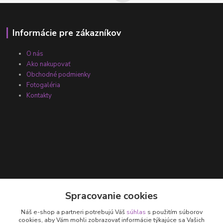
Informácie pre zákazníkov
O nás
Ako nakupovať
Obchodné podmienky
Fotogaléria
Kontakty
Kontakty
Spracovanie cookies
Náš e-shop a partneri potrebujú Váš
súhlas
s použitím súborov
+421 905 531 251
cookies, aby Vám mohli zobrazovať informácie týkajúce sa Vašich