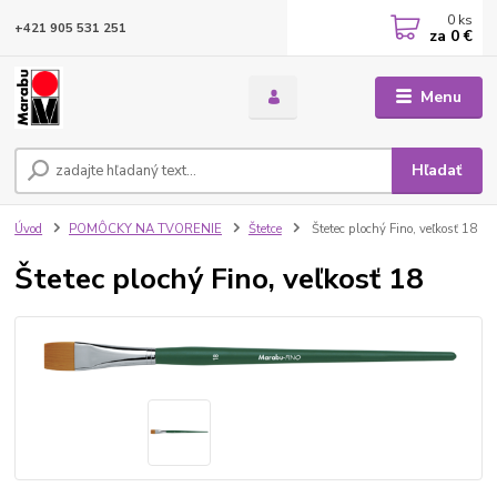
0
ks
+421 905 531 251
za
0 €
Menu
Hľadať
Úvod
POMÔCKY NA TVORENIE
Štetce
Štetec plochý Fino, veľkosť 18
Štetec plochý Fino, veľkosť 18