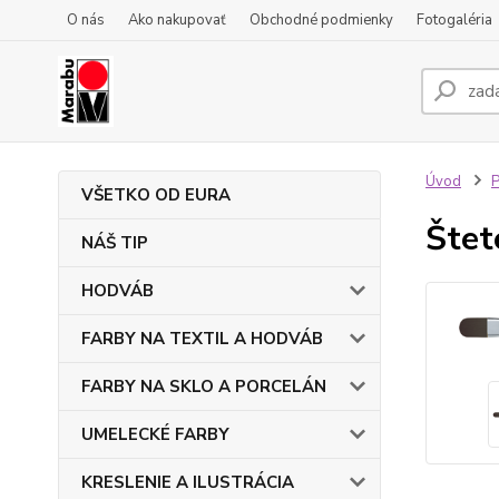
O nás
Ako nakupovať
Obchodné podmienky
Fotogaléria
Úvod
VŠETKO OD EURA
Štet
NÁŠ TIP
HODVÁB
FARBY NA TEXTIL A HODVÁB
FARBY NA SKLO A PORCELÁN
UMELECKÉ FARBY
KRESLENIE A ILUSTRÁCIA