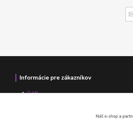
Informácie pre zákazníkov
O nás
Ako nakupovať
Obchodné podmienky
Fotogaléria
Náš e-shop a partn
Kontakty