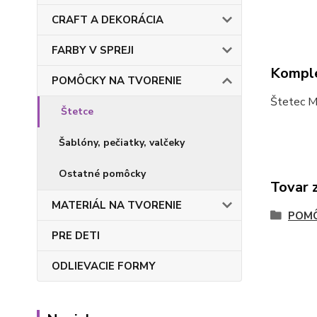
CRAFT A DEKORÁCIA
FARBY V SPREJI
Komple
POMÔCKY NA TVORENIE
Štetec Ma
Štetce
Šablóny, pečiatky, valčeky
Ostatné pomôcky
Tovar 
MATERIÁL NA TVORENIE
POMÔ
PRE DETI
ODLIEVACIE FORMY