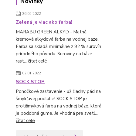
Novinky
26.05.2022
Zelená je viac ako farba!
MARABU GREEN ALKYD - Matná,
krémová alkydová farba na vodnej báze.
Farba sa skladá minimálne z 92 % surovín
prírodného pôvodu. Suroviny na báze
rast...
čítať celé
02.01.2022
SOCK STOP
Ponožkové zastavenie - už žiadny pád na
šmykľavej podlahe! SOCK STOP je
protišmyková farba na vodnej báze, ktorá
je podobná gume. Je vhodná pre svetl...
čítať celé