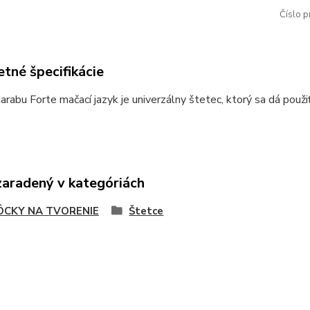
Číslo p
tné špecifikácie
rabu Forte mačací jazyk je univerzálny štetec, ktorý sa dá použiť
zaradený v kategóriách
CKY NA TVORENIE
Štetce