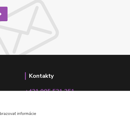
Kontakty
+421 905 531 251
info@parallax.sk
brazovať informácie