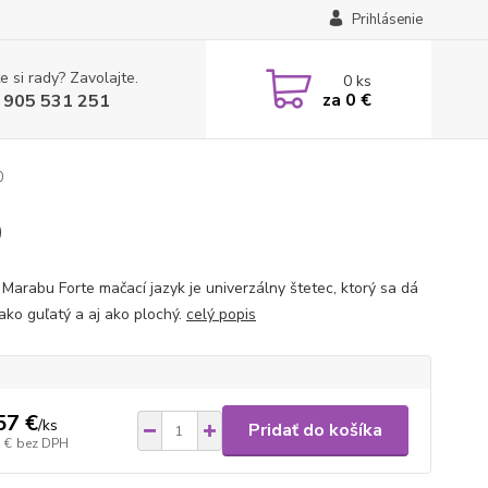
Prihlásenie
e si rady? Zavolajte.
0
ks
za
0 €
 905 531 251
0
0
 Marabu Forte mačací jazyk je univerzálny štetec, ktorý sa dá
 ako guľatý a aj ako plochý.
celý popis
57 €
/
ks
Pridať do košíka
 €
bez DPH