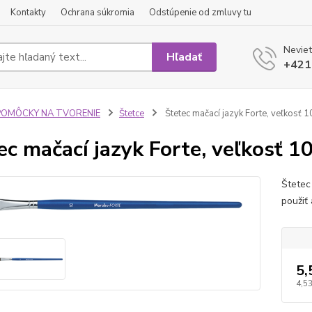
Kontakty
Ochrana súkromia
Odstúpenie od zmluvy tu
Neviet
Hľadať
+421
POMÔCKY NA TVORENIE
Štetce
Štetec mačací jazyk Forte, veľkosť 1
ec mačací jazyk Forte, veľkosť 1
Štetec
použiť
5,
4,53