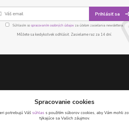
Prihlásiť sa
Súhlasím so
spracovaním osobných údajov
za účelom zasielania newslettera.
Môžete sa kedykoľvek odhlásiť. Zasielame raz za 14 dní.
Spracovanie cookies
eri potrebujú Váš
súhlas
s použitím súborov cookies, aby Vám mohli zo
týkajúce sa Vašich záujmov.