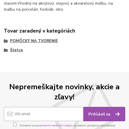
vlasom.
Vhodný na akrylovú, olejovú a akvarelovú maľbu, na
maľbu na porcelán, hodváb, sklo.
Tovar zaradený v kategóriách
POMÔCKY NA TVORENIE
Štetce
Nepremeškajte novinky, akcie a
zľavy!
Prihlásiť sa
Súhlasím so
spracovaním osobných údajov
za účelom zasielania newslettera.