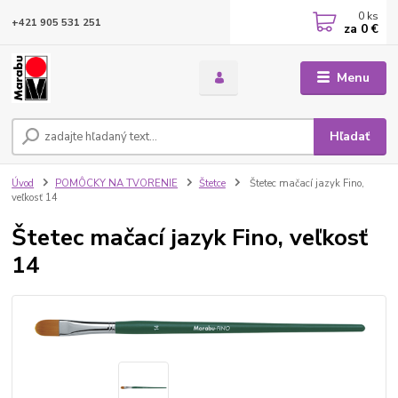
0
ks
+421 905 531 251
za
0 €
Menu
Hľadať
Úvod
POMÔCKY NA TVORENIE
Štetce
Štetec mačací jazyk Fino,
veľkosť 14
Štetec mačací jazyk Fino, veľkosť
14