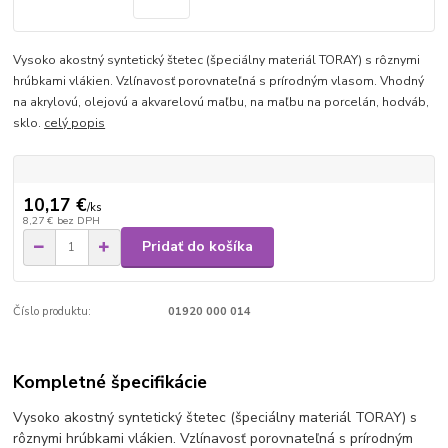
Vysoko akostný syntetický štetec (špeciálny materiál TORAY) s rôznymi
hrúbkami vlákien. Vzlínavosť porovnateľná s prírodným vlasom. Vhodný
na akrylovú, olejovú a akvarelovú maľbu, na maľbu na porcelán, hodváb,
sklo.
celý popis
10,17 €
/
ks
8,27 €
bez DPH
Pridať do košíka
Číslo produktu:
01920 000 014
Kompletné špecifikácie
Vysoko akostný syntetický štetec (špeciálny materiál TORAY) s
rôznymi hrúbkami vlákien. Vzlínavosť porovnateľná s prírodným