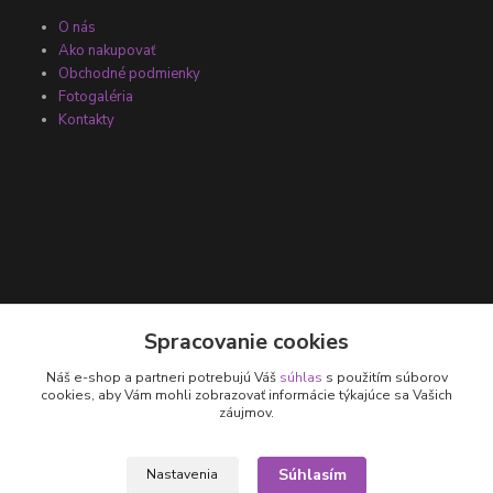
O nás
Ako nakupovať
Obchodné podmienky
Fotogaléria
Kontakty
Kontakty
Spracovanie cookies
Náš e-shop a partneri potrebujú Váš
súhlas
s použitím súborov
+421 905 531 251
cookies, aby Vám mohli zobrazovať informácie týkajúce sa Vašich
záujmov.
info@parallax.sk
Súhlasím
Nastavenia