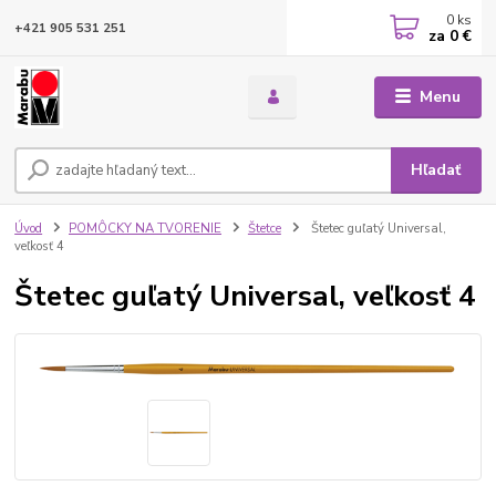
0
ks
+421 905 531 251
za
0 €
Menu
Hľadať
Úvod
POMÔCKY NA TVORENIE
Štetce
Štetec guľatý Universal,
veľkosť 4
Štetec guľatý Universal, veľkosť 4