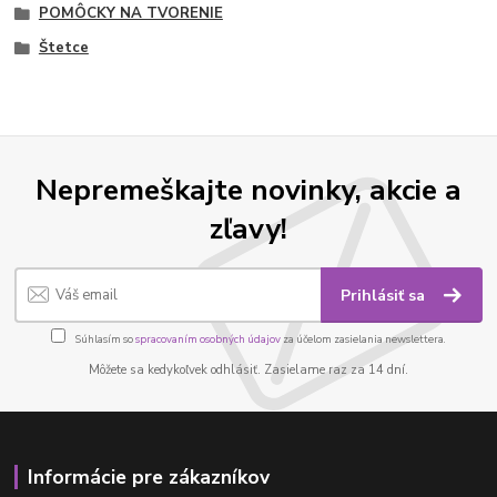
POMÔCKY NA TVORENIE
Štetce
Nepremeškajte novinky, akcie a
zľavy!
Prihlásiť sa
Súhlasím so
spracovaním osobných údajov
za účelom zasielania newslettera.
Môžete sa kedykoľvek odhlásiť. Zasielame raz za 14 dní.
Informácie pre zákazníkov