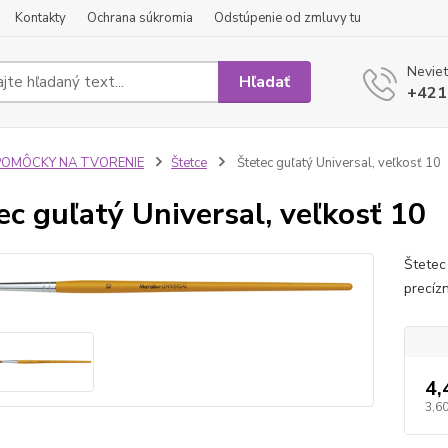
Kontakty
Ochrana súkromia
Odstúpenie od zmluvy tu
Neviet
Hľadať
+421
POMÔCKY NA TVORENIE
Štetce
Štetec guľatý Universal, veľkosť 10
ec guľatý Universal, veľkosť 10
Štetec
precíz
4,
3,60