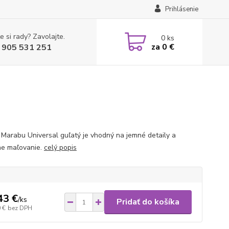
Prihlásenie
e si rady? Zavolajte.
0
ks
za
0 €
 905 531 251
 Marabu Universal guľatý je vhodný na jemné detaily a
ne maľovanie.
celý popis
43 €
/
ks
Pridať do košíka
 €
bez DPH