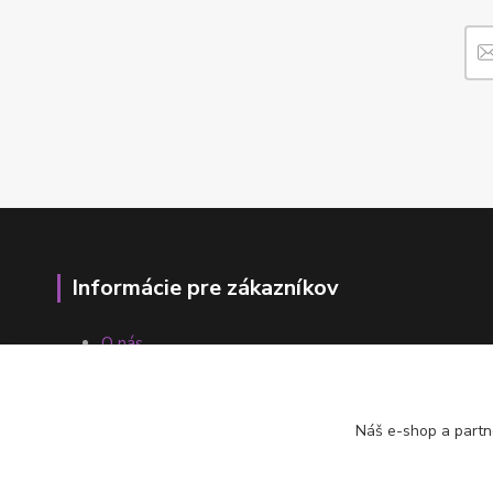
Informácie pre zákazníkov
O nás
Ako nakupovať
Obchodné podmienky
Fotogaléria
Náš e-shop a partn
Kontakty