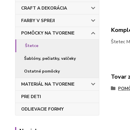
CRAFT A DEKORÁCIA
FARBY V SPREJI
Komple
POMÔCKY NA TVORENIE
Štetec Ma
Štetce
Šablóny, pečiatky, valčeky
Ostatné pomôcky
Tovar 
MATERIÁL NA TVORENIE
POMÔ
PRE DETI
ODLIEVACIE FORMY