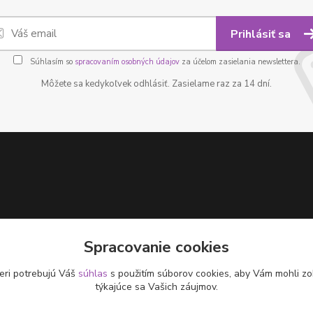
Prihlásiť sa
Súhlasím so
spracovaním osobných údajov
za účelom zasielania newslettera.
Môžete sa kedykoľvek odhlásiť. Zasielame raz za 14 dní.
Spracovanie cookies
eri potrebujú Váš
súhlas
s použitím súborov cookies, aby Vám mohli zo
týkajúce sa Vašich záujmov.