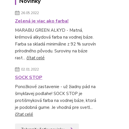
Novinky
26.05.2022
Zelená je viac ako farba!
MARABU GREEN ALKYD - Matná,
krémová alkydová farba na vodnej báze.
Farba sa skladá minimálne z 92 % surovín
prírodného pôvodu. Suroviny na báze
rast...
čítať celé
02.01.2022
SOCK STOP
Ponožkové zastavenie - už žiadny pád na
šmykľavej podlahe! SOCK STOP je
protišmyková farba na vodnej báze, ktorá
je podobná gume. Je vhodná pre svetl...
čítať celé