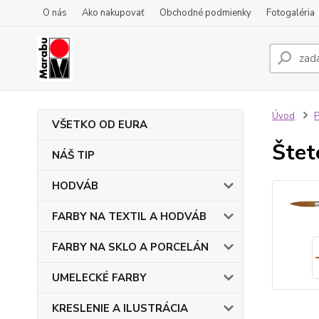
O nás
Ako nakupovať
Obchodné podmienky
Fotogaléria
Úvod
VŠETKO OD EURA
Štet
NÁŠ TIP
HODVÁB
FARBY NA TEXTIL A HODVÁB
FARBY NA SKLO A PORCELÁN
UMELECKÉ FARBY
KRESLENIE A ILUSTRÁCIA