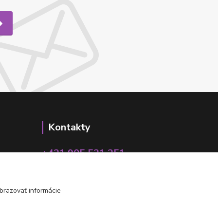
Kontakty
+421 905 531 251
info@parallax.sk
brazovať informácie