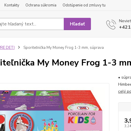
Kontakty
Ochrana súkromia
Odstúpenie od zmluvy tu
Neviet
Hľadať
+421
PRE DETI
Sporiteľnička My Money Frog 1-3 mm, súprava
iteľnička My Money Frog 1-3 m
• súpr
Himbee
celý p
3,
3,24