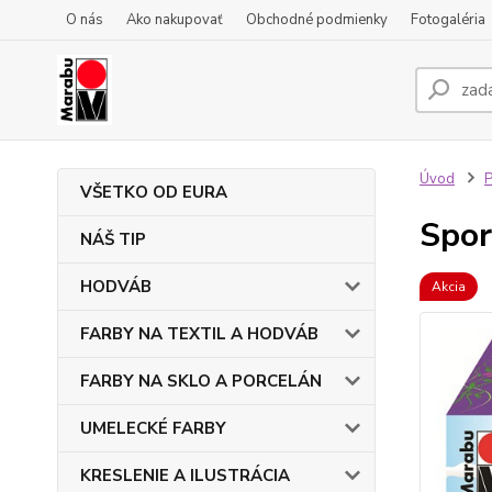
O nás
Ako nakupovať
Obchodné podmienky
Fotogaléria
Úvod
VŠETKO OD EURA
Spor
NÁŠ TIP
HODVÁB
Akcia
FARBY NA TEXTIL A HODVÁB
FARBY NA SKLO A PORCELÁN
UMELECKÉ FARBY
KRESLENIE A ILUSTRÁCIA