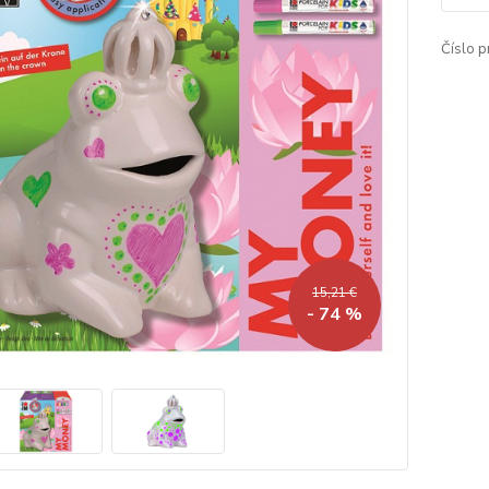
Číslo p
15,21 €
- 74 %