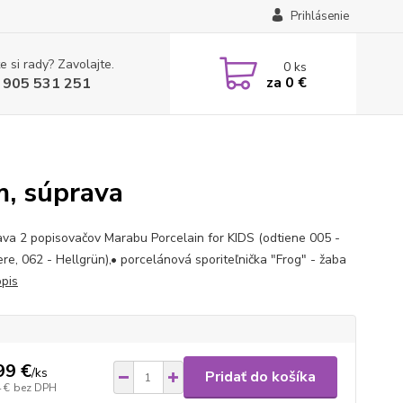
Prihlásenie
e si rady? Zavolajte.
0
ks
za
0 €
 905 531 251
m, súprava
ava 2 popisovačov Marabu Porcelain for KIDS (odtiene 005 -
re, 062 - Hellgrün),• porcelánová sporiteľnička "Frog" - žaba
opis
99 €
/
ks
Pridať do košíka
 €
bez DPH