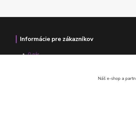
Informácie pre zákazníkov
O nás
Ako nakupovať
Obchodné podmienky
Fotogaléria
Náš e-shop a partn
Kontakty