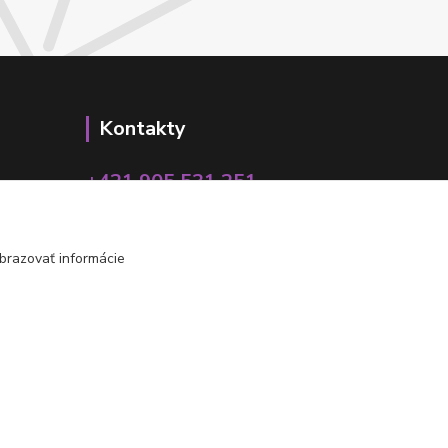
Kontakty
+421 905 531 251
info@parallax.sk
brazovať informácie
Vytvorené na
Eshop-rychlo.sk