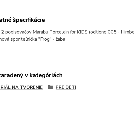
tné špecifikácie
 2 popisovačov Marabu Porcelain for KIDS (odtiene 005 - Himbe
nová sporiteľnička "Frog" - žaba
zaradený v kategóriách
RIÁL NA TVORENIE
PRE DETI