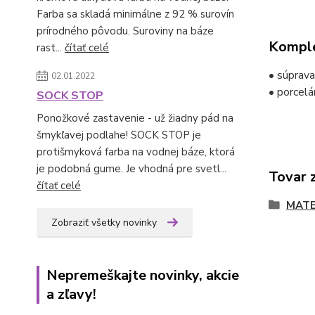
Farba sa skladá minimálne z 92 % surovín
prírodného pôvodu. Suroviny na báze
Komple
rast...
čítať celé
• súprava
02.01.2022
• porcelá
SOCK STOP
Ponožkové zastavenie - už žiadny pád na
šmykľavej podlahe! SOCK STOP je
protišmyková farba na vodnej báze, ktorá
je podobná gume. Je vhodná pre svetl...
Tovar 
čítať celé
MATE
Zobraziť všetky novinky
Nepremeškajte novinky, akcie
a zľavy!