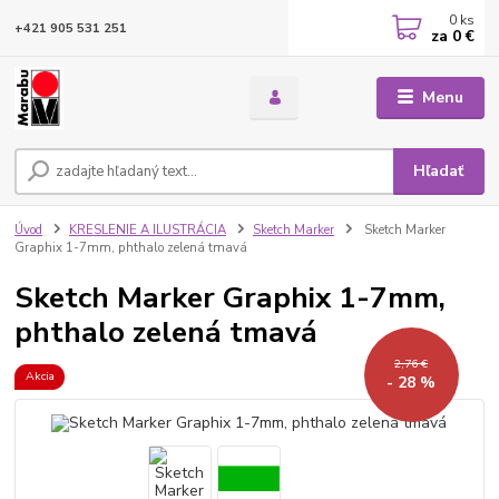
0
ks
+421 905 531 251
za
0 €
Menu
Hľadať
Úvod
KRESLENIE A ILUSTRÁCIA
Sketch Marker
Sketch Marker
Graphix 1-7mm, phthalo zelená tmavá
Sketch Marker Graphix 1-7mm,
phthalo zelená tmavá
2,76 €
Akcia
- 28 %