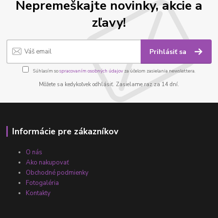
Nepremeškajte novinky, akcie a
zľavy!
Prihlásiť sa
Súhlasím so
spracovaním osobných údajov
za účelom zasielania newslettera.
Môžete sa kedykoľvek odhlásiť. Zasielame raz za 14 dní.
Informácie pre zákazníkov
O nás
Ako nakupovať
Obchodné podmienky
Fotogaléria
Kontakty